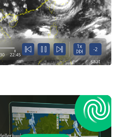
1x
-2
:30
22:45
saat
elleri