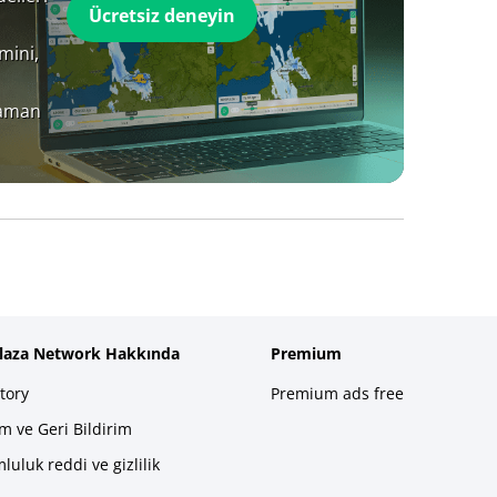
Ücretsiz deneyin
mini,
zaman
plaza Network Hakkında
Premium
tory
Premium ads free
im ve Geri Bildirim
luluk reddi ve gizlilik