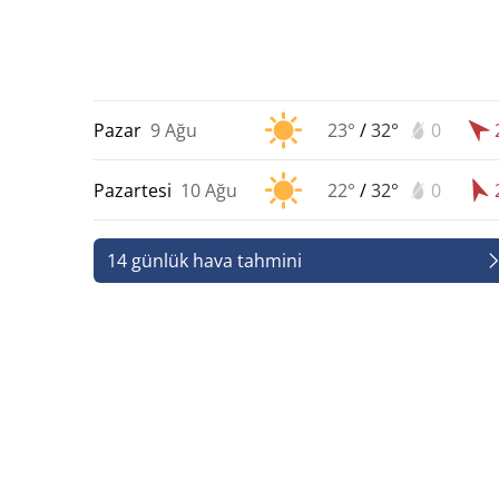
Pazar
9 Ağu
23°
/
32°
0
Pazartesi
10 Ağu
22°
/
32°
0
14 günlük hava tahmini