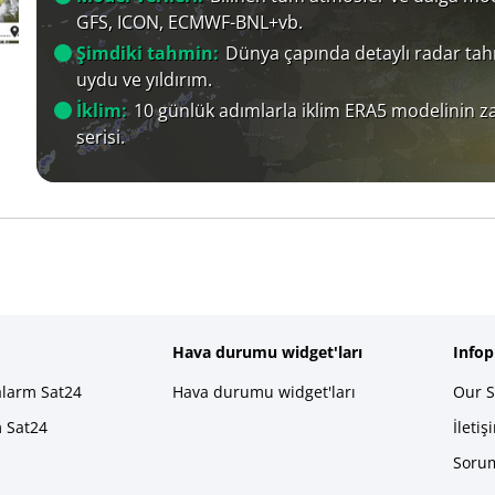
GFS, ICON, ECMWF-BNL+vb.
Şimdiki tahmin:
Dünya çapında detaylı radar tah
uydu ve yıldırım.
İklim:
10 günlük adımlarla iklim ERA5 modelinin 
serisi.
Hava durumu widget'ları
Info
alarm Sat24
Hava durumu widget'ları
Our S
m Sat24
İletiş
Sorum