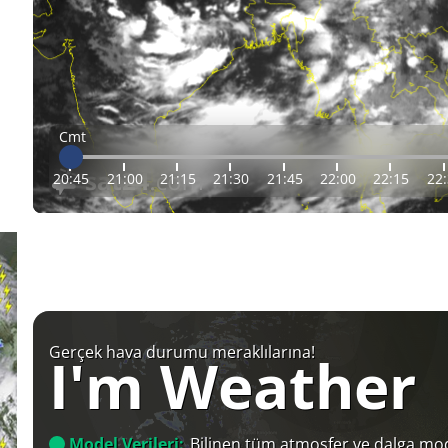
Cmt
20:45
21:00
21:15
21:30
21:45
22:00
22:15
22
Gerçek hava durumu meraklılarına!
I'm Weather
Model Verileri:
Bilinen tüm atmosfer ve dalga mod