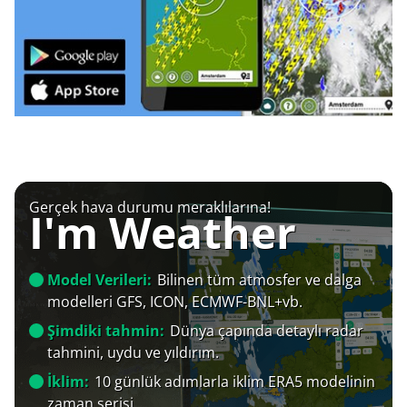
Gerçek hava durumu meraklılarına!
I'm Weather
Model Verileri:
Bilinen tüm atmosfer ve dalga
modelleri GFS, ICON, ECMWF-BNL+vb.
Şimdiki tahmin:
Dünya çapında detaylı radar
tahmini, uydu ve yıldırım.
İklim:
10 günlük adımlarla iklim ERA5 modelinin
zaman serisi.