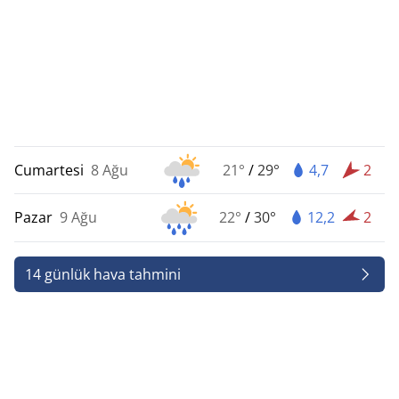
Cumartesi
8 Ağu
21°
/
29°
4,7
2
Pazar
9 Ağu
22°
/
30°
12,2
2
14 günlük hava tahmini