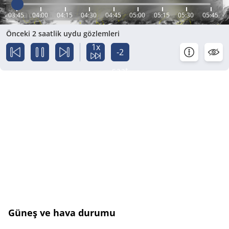
03:45
04:00
04:15
04:30
04:45
05:00
05:15
05:30
05:45
Önceki 2 saatlik uydu gözlemleri
1x
-2
saat
Güneş ve hava durumu