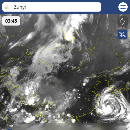
Zunyi
03:45
Cmt