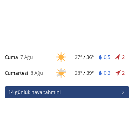
Cuma
7 Ağu
27°
/
36°
0,5
2
Cumartesi
8 Ağu
28°
/
39°
0,2
2
14 günlük hava tahmini