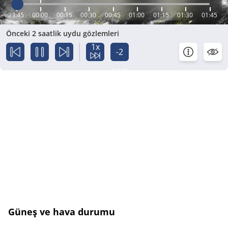
23:45
00:00
00:15
00:30
00:45
01:00
01:15
01:30
01:45
Önceki 2 saatlik uydu gözlemleri
1x
-2
saat
Güneş ve hava durumu