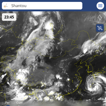
Shantou
23:45
Per
Cum