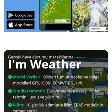
Gerçek hava durumu meraklılarına!
I'm Weather
Model Verileri:
Bilinen tüm atmosfer ve dalga
modelleri GFS, ICON, ECMWF-BNL+vb.
Şimdiki tahmin:
Dünya çapında detaylı radar
tahmini, uydu ve yıldırım.
İklim:
10 günlük adımlarla iklim ERA5 modelinin
zaman serisi.