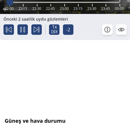
22:00
22:15
22:30
22:45
23:00
23:15
23:30
23:45
00:00
Önceki 2 saatlik uydu gözlemleri
1x
-2
saat
Güneş ve hava durumu