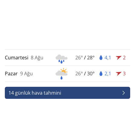
Cumartesi
8 Ağu
26°
/
28°
4,1
2
Pazar
9 Ağu
26°
/
30°
2,1
3
14 günlük hava tahmini