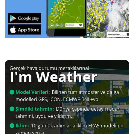
Gerçek hava durumu meraklılarına!
I'm Weather
Model Verileri:
Bilinen tüm atmosfer ve dalga
modelleri GFS, ICON, ECMWF-BNL+vb.
Şimdiki tahmin:
Dünya çapında detaylı radar
tahmini, uydu ve yıldırım.
İklim:
10 günlük adımlarla iklim ERA5 modelinin
zaman serisi.