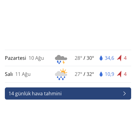
Pazartesi
10 Ağu
28°
/
30°
34,6
4
Salı
11 Ağu
27°
/
32°
10,9
4
14 günlük hava tahmini