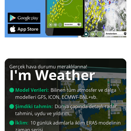
Gerçek hava durumu meraklılarına!
I'm Weather
Model Verileri:
Bilinen tüm atmosfer ve dalga
modelleri GFS, ICON, ECMWF-BNL+vb.
Şimdiki tahmin:
Dünya çapında detaylı radar
tahmini, uydu ve yıldırım.
İklim:
10 günlük adımlarla iklim ERA5 modelinin
zaman serisi.