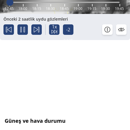
17:45
18:00
18:15
18:30
18:45
19:00
19:15
19:30
19:45
Önceki 2 saatlik uydu gözlemleri
1x
-2
saat
Güneş ve hava durumu