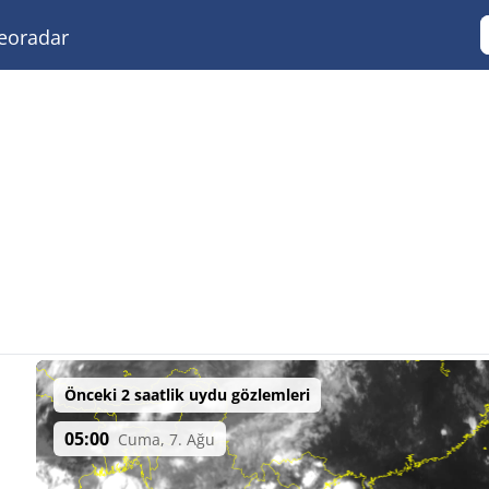
eoradar
Önceki 2 saatlik uydu gözlemleri
05:00
Cuma, 7. Ağu