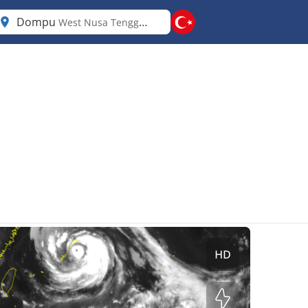
Dompu
West Nusa Tenggara