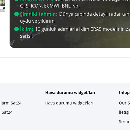
GFS, ICON, ECMWF-BNL+vb.
Şimdiki tahmin:
Dünya çapında detaylı radar tah
uydu ve yıldırım.
İklim:
10 günlük adımlarla iklim ERA5 modelinin 
serisi.
Hava durumu widget'ları
Info
alarm Sat24
Hava durumu widget'ları
Our S
m Sat24
İletiş
Sorum