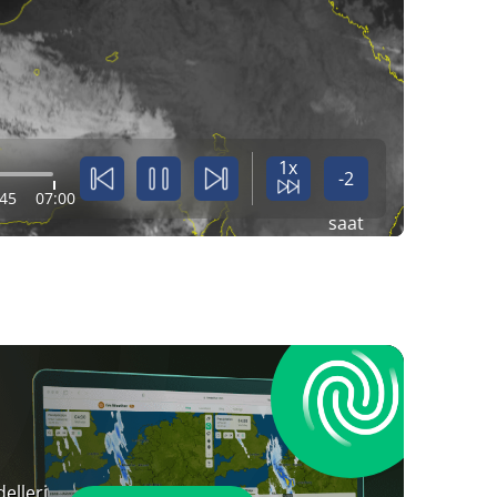
1x
-2
:45
07:00
saat
elleri