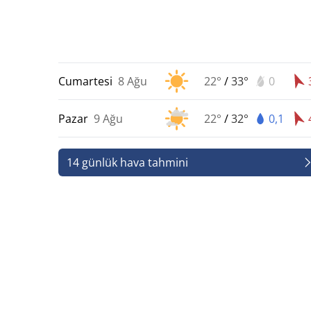
Cumartesi
8 Ağu
22°
/
33°
0
Pazar
9 Ağu
22°
/
32°
0,1
14 günlük hava tahmini