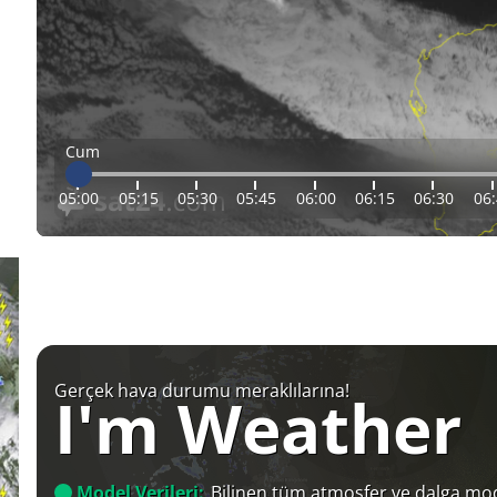
Cum
05:00
05:15
05:30
05:45
06:00
06:15
06:30
06
Gerçek hava durumu meraklılarına!
I'm Weather
Model Verileri:
Bilinen tüm atmosfer ve dalga mod