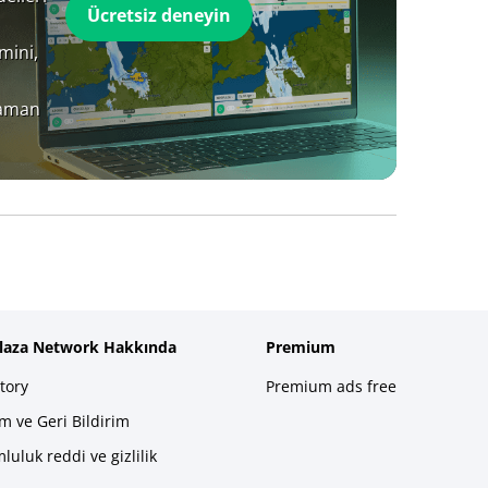
Ücretsiz deneyin
mini,
zaman
plaza Network Hakkında
Premium
tory
Premium ads free
im ve Geri Bildirim
luluk reddi ve gizlilik