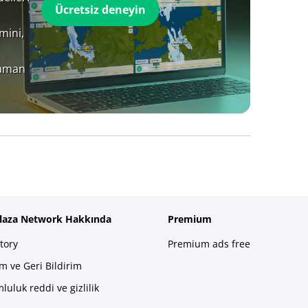
Ücretsiz deneyin
mini,
zaman
plaza Network Hakkında
Premium
tory
Premium ads free
im ve Geri Bildirim
luluk reddi ve gizlilik