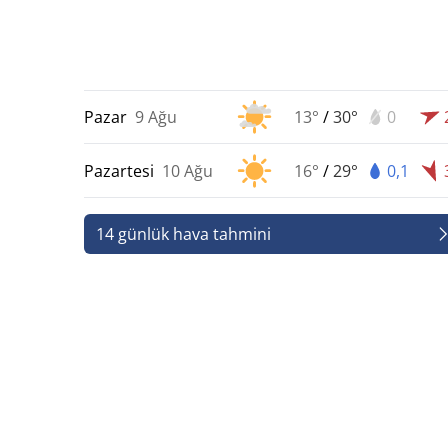
Pazar
9 Ağu
13°
/
30°
0
Pazartesi
10 Ağu
16°
/
29°
0,1
14 günlük hava tahmini