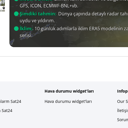
GFS, ICON, ECMWF-BNL+vb.
Şimdiki tahmin:
Dünya çapında detaylı radar tah
uydu ve yıldırım.
İklim:
10 günlük adımlarla iklim ERA5 modelinin 
serisi.
Hava durumu widget'ları
Info
alarm Sat24
Hava durumu widget'ları
Our S
m Sat24
İletiş
Sorum