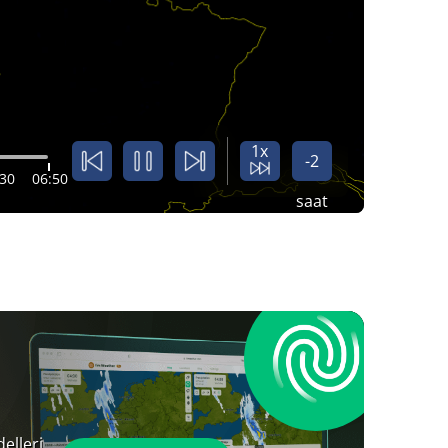
1x
-2
:30
06:50
saat
elleri