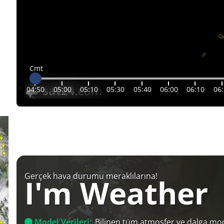
Cmt
04:50
05:00
05:10
05:30
05:40
06:00
06:10
06
Gerçek hava durumu meraklılarına!
I'm Weather
Model Verileri:
Bilinen tüm atmosfer ve dalga mod