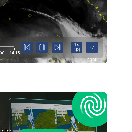
1x
-2
:00
14:15
saat
elleri