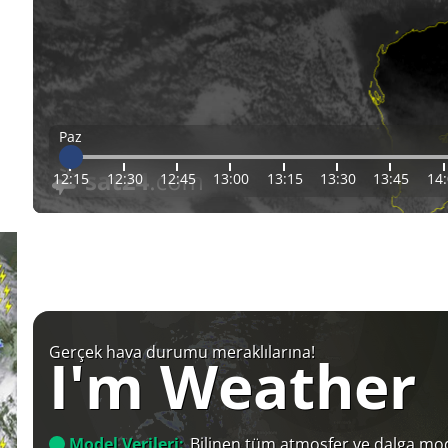
Paz
12:15
12:30
12:45
13:00
13:15
13:30
13:45
14
Gerçek hava durumu meraklılarına!
I'm Weather
Model Verileri:
Bilinen tüm atmosfer ve dalga mod