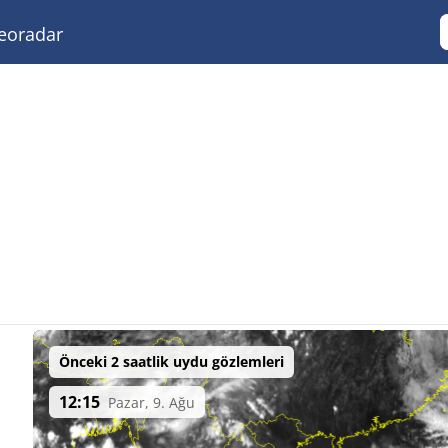
eoradar
Önceki 2 saatlik uydu gözlemleri
12:15
Pazar, 9. Ağu