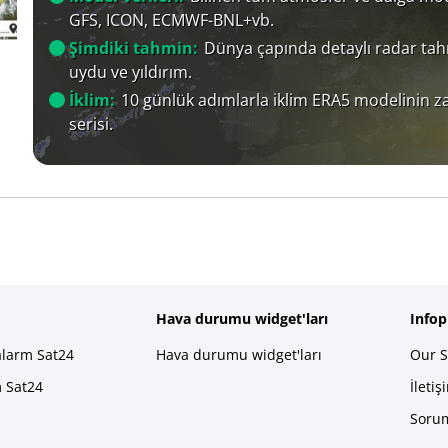
GFS, ICON, ECMWF-BNL+vb.
Şimdiki tahmin:
Dünya çapında detaylı radar tah
uydu ve yıldırım.
İklim:
10 günlük adımlarla iklim ERA5 modelinin 
serisi.
Hava durumu widget'ları
Info
alarm Sat24
Hava durumu widget'ları
Our S
m Sat24
İletiş
Sorum