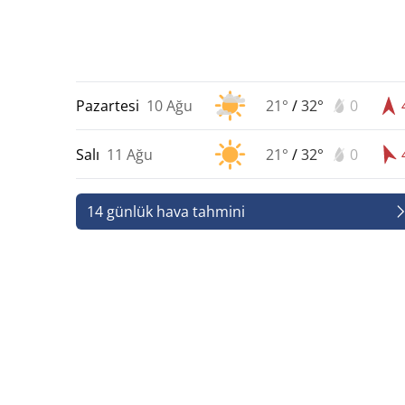
Pazartesi
10 Ağu
21°
/
32°
0
Salı
11 Ağu
21°
/
32°
0
14 günlük hava tahmini