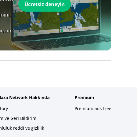
Ücretsiz deneyin
mini,
zaman
plaza Network Hakkında
Premium
tory
Premium ads free
im ve Geri Bildirim
luluk reddi ve gizlilik