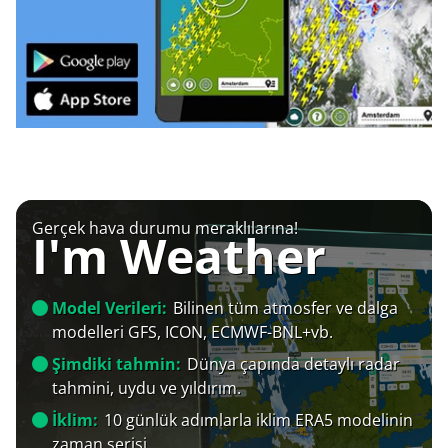
Gerçek hava durumu meraklılarına!
I'm Weather
Model Verileri:
Bilinen tüm atmosfer ve dalga
modelleri GFS, ICON, ECMWF-BNL+vb.
Şimdiki tahmin:
Dünya çapında detaylı radar
tahmini, uydu ve yıldırım.
İklim:
10 günlük adımlarla iklim ERA5 modelinin
zaman serisi.