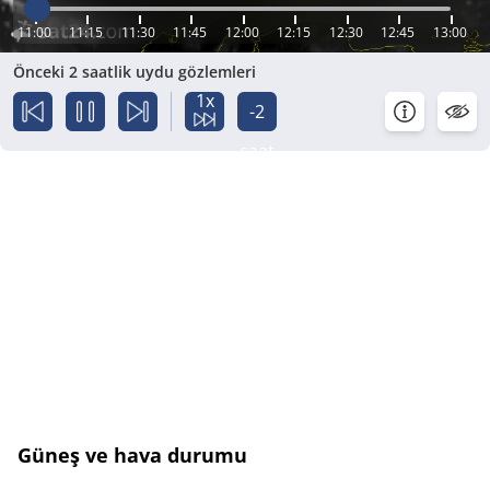
11:00
11:15
11:30
11:45
12:00
12:15
12:30
12:45
13:00
Önceki 2 saatlik uydu gözlemleri
1x
-2
saat
Güneş ve hava durumu