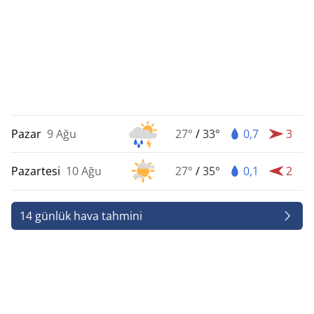
Pazar
9 Ağu
27°
/
33°
0,7
3
Pazartesi
10 Ağu
27°
/
35°
0,1
2
14 günlük hava tahmini