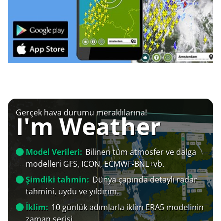
Gerçek hava durumu meraklılarına!
I'm Weather
Model Verileri:
Bilinen tüm atmosfer ve dalga
modelleri GFS, ICON, ECMWF-BNL+vb.
Şimdiki tahmin:
Dünya çapında detaylı radar
tahmini, uydu ve yıldırım.
İklim:
10 günlük adımlarla iklim ERA5 modelinin
zaman serisi.