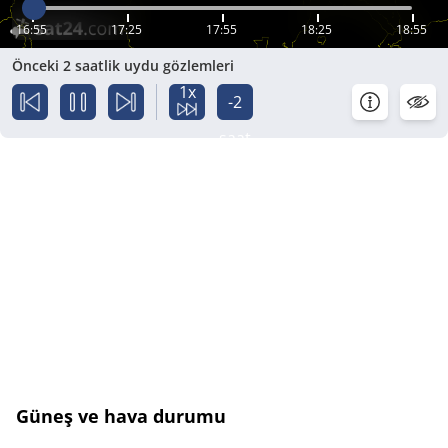
16:55
17:25
17:55
18:25
18:55
Önceki 2 saatlik uydu gözlemleri
1x
-2
saat
Güneş ve hava durumu