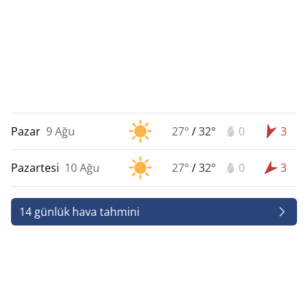
Pazar
9 Ağu
27°
/
32°
0
3
Pazartesi
10 Ağu
27°
/
32°
0
3
14 günlük hava tahmini