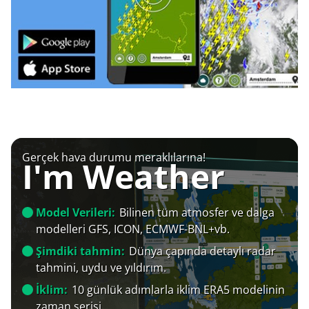
Gerçek hava durumu meraklılarına!
I'm Weather
Model Verileri:
Bilinen tüm atmosfer ve dalga
modelleri GFS, ICON, ECMWF-BNL+vb.
Şimdiki tahmin:
Dünya çapında detaylı radar
tahmini, uydu ve yıldırım.
İklim:
10 günlük adımlarla iklim ERA5 modelinin
zaman serisi.