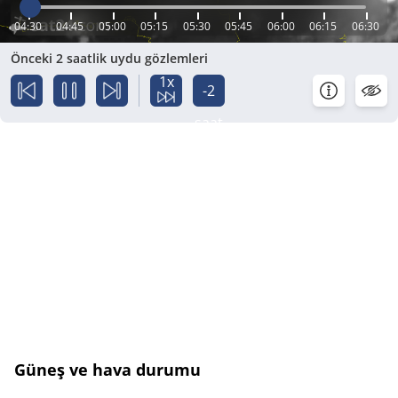
04:30
04:45
05:00
05:15
05:30
05:45
06:00
06:15
06:30
Önceki 2 saatlik uydu gözlemleri
1x
-2
saat
Güneş ve hava durumu