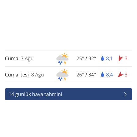
Cuma
7 Ağu
25°
/
32°
8,1
3
Cumartesi
8 Ağu
26°
/
34°
8,4
3
14 günlük hava tahmini