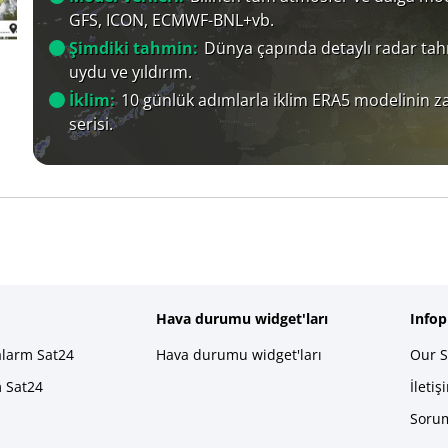
GFS, ICON, ECMWF-BNL+vb.
Şimdiki tahmin:
Dünya çapında detaylı radar tah
uydu ve yıldırım.
İklim:
10 günlük adımlarla iklim ERA5 modelinin 
serisi.
Hava durumu widget'ları
Info
alarm Sat24
Hava durumu widget'ları
Our S
m Sat24
İletiş
Sorum