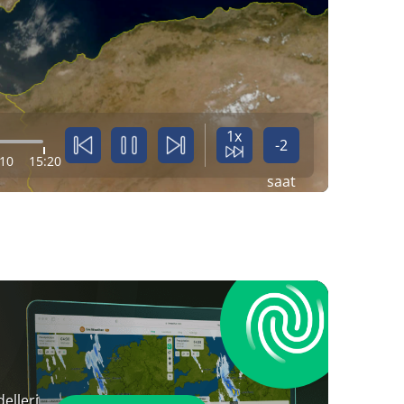
1x
-2
:10
15:20
saat
elleri