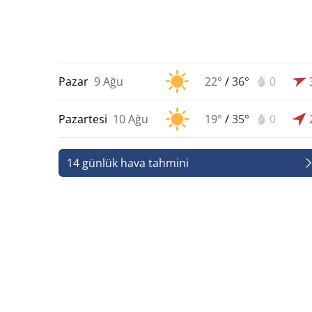
Pazar
9 Ağu
22°
/
36°
0
Pazartesi
10 Ağu
19°
/
35°
0
14 günlük hava tahmini