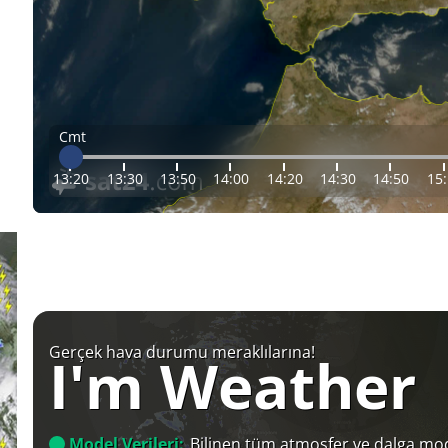
Cmt
13:20
13:30
13:50
14:00
14:20
14:30
14:50
15
Gerçek hava durumu meraklılarına!
I'm Weather
Model Verileri:
Bilinen tüm atmosfer ve dalga mod