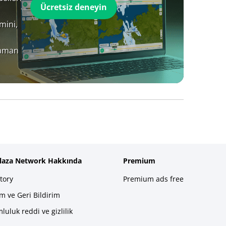
Ücretsiz deneyin
mini,
zaman
plaza Network Hakkında
Premium
tory
Premium ads free
im ve Geri Bildirim
luluk reddi ve gizlilik