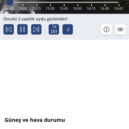
14:45
15:00
15:15
15:30
15:45
16:00
16:15
16:30
16:45
Önceki 2 saatlik uydu gözlemleri
1x
-2
saat
Güneş ve hava durumu