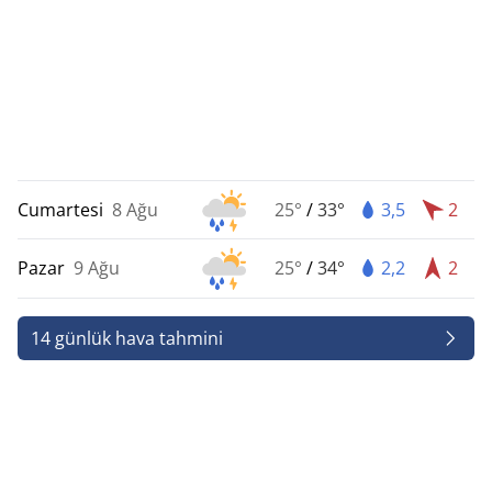
Cumartesi
8 Ağu
25°
/
33°
3,5
2
Pazar
9 Ağu
25°
/
34°
2,2
2
14 günlük hava tahmini