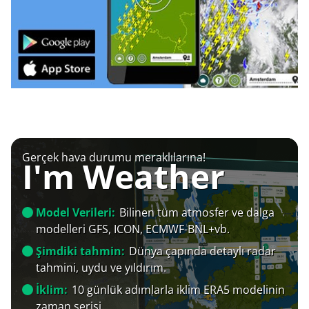
Gerçek hava durumu meraklılarına!
I'm Weather
Model Verileri:
Bilinen tüm atmosfer ve dalga
modelleri GFS, ICON, ECMWF-BNL+vb.
Şimdiki tahmin:
Dünya çapında detaylı radar
tahmini, uydu ve yıldırım.
İklim:
10 günlük adımlarla iklim ERA5 modelinin
zaman serisi.