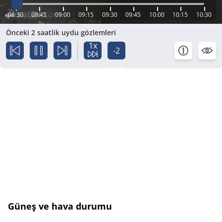
08:30
08:45
09:00
09:15
09:30
09:45
10:00
10:15
10:30
Önceki 2 saatlik uydu gözlemleri
1x
-2
saat
Güneş ve hava durumu