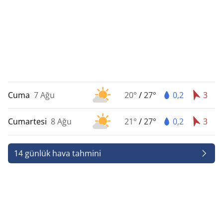
Cuma
7 Ağu
20°
/
27°
0,2
3
Cumartesi
8 Ağu
21°
/
27°
0,2
3
14 günlük hava tahmini