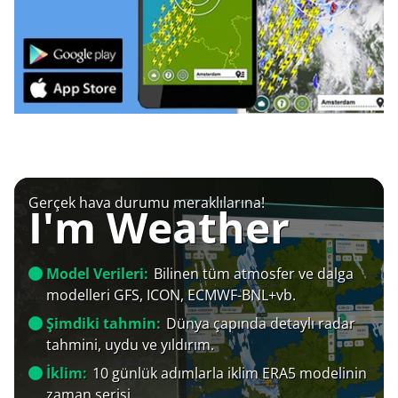
Gerçek hava durumu meraklılarına!
I'm Weather
Model Verileri:
Bilinen tüm atmosfer ve dalga
modelleri GFS, ICON, ECMWF-BNL+vb.
Şimdiki tahmin:
Dünya çapında detaylı radar
tahmini, uydu ve yıldırım.
İklim:
10 günlük adımlarla iklim ERA5 modelinin
zaman serisi.