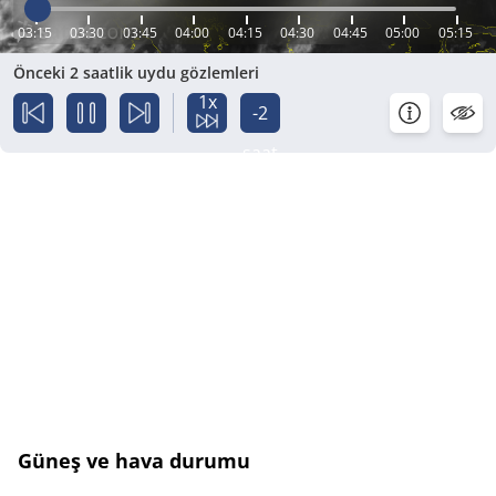
03:15
03:30
03:45
04:00
04:15
04:30
04:45
05:00
05:15
Önceki 2 saatlik uydu gözlemleri
1x
-2
saat
Güneş ve hava durumu