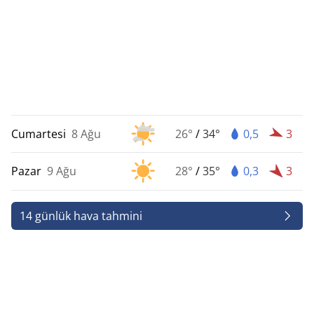
Cumartesi
8 Ağu
26°
/
34°
0,5
3
Pazar
9 Ağu
28°
/
35°
0,3
3
14 günlük hava tahmini