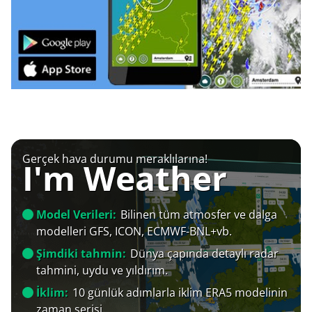
Gerçek hava durumu meraklılarına!
I'm Weather
Model Verileri:
Bilinen tüm atmosfer ve dalga
modelleri GFS, ICON, ECMWF-BNL+vb.
Şimdiki tahmin:
Dünya çapında detaylı radar
tahmini, uydu ve yıldırım.
İklim:
10 günlük adımlarla iklim ERA5 modelinin
zaman serisi.