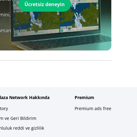
Ücretsiz deneyin
mini,
zaman
plaza Network Hakkında
Premium
tory
Premium ads free
im ve Geri Bildirim
luluk reddi ve gizlilik