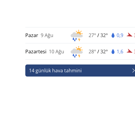
Pazar
9 Ağu
27°
/
32°
0,9
Pazartesi
10 Ağu
28°
/
32°
1,6
14 günlük hava tahmini