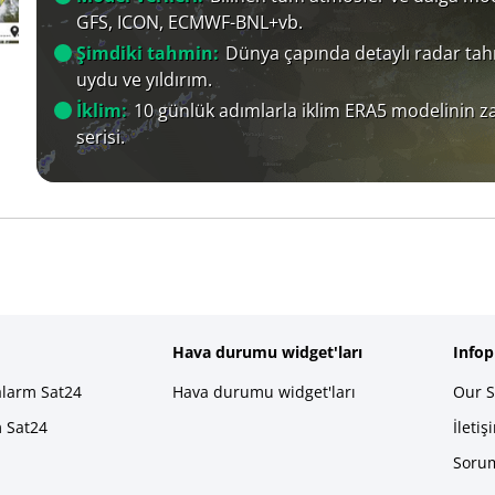
GFS, ICON, ECMWF-BNL+vb.
Şimdiki tahmin:
Dünya çapında detaylı radar tah
uydu ve yıldırım.
İklim:
10 günlük adımlarla iklim ERA5 modelinin 
serisi.
Hava durumu widget'ları
Info
alarm Sat24
Hava durumu widget'ları
Our S
m Sat24
İletiş
Sorum