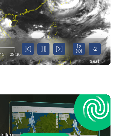
1x
-2
:15
08:30
saat
elleri