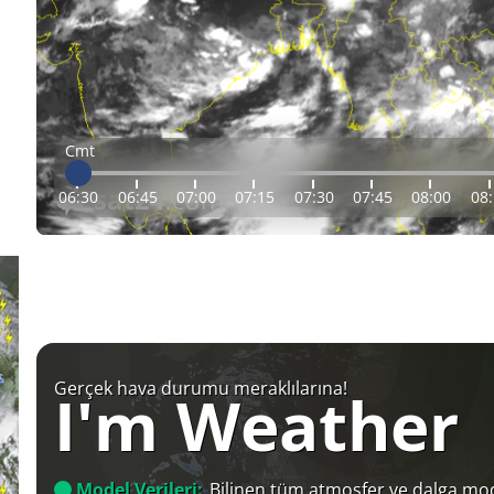
Cmt
06:30
06:45
07:00
07:15
07:30
07:45
08:00
08
Gerçek hava durumu meraklılarına!
I'm Weather
Model Verileri:
Bilinen tüm atmosfer ve dalga mod