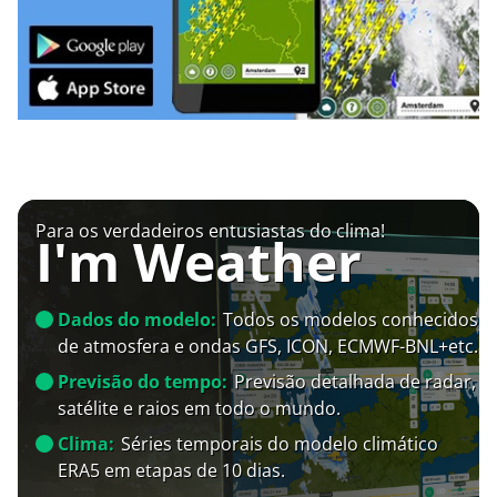
Para os verdadeiros entusiastas do clima!
I'm Weather
Dados do modelo:
Todos os modelos conhecidos
de atmosfera e ondas GFS, ICON, ECMWF-BNL+etc.
Previsão do tempo:
Previsão detalhada de radar,
satélite e raios em todo o mundo.
Clima:
Séries temporais do modelo climático
ERA5 em etapas de 10 dias.