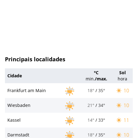
Principais localidades
°C
Sol
Cidade
min.
/
max.
hora
10
Frankfurt am Main
18°
/
35°
10
Wiesbaden
21°
/
34°
11
Kassel
14°
/
33°
10
Darmstadt
18°
/
35°