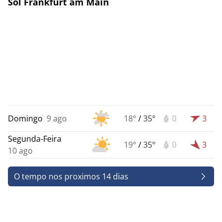
Sol Frankfurt am Main
Domingo
9 ago
18°
/
35°
0
3
Segunda-Feira
19°
/
35°
0
3
10 ago
O tempo nos proximos 14 dias