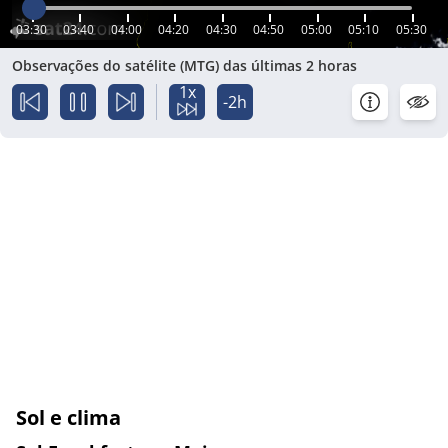
03:30
03:40
04:00
04:20
04:30
04:50
05:00
05:10
05:30
Observações do satélite (MTG) das últimas 2 horas
1x
-2h
Sol e clima