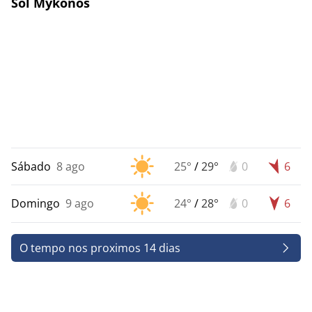
Sol Mykonos
Sábado
8 ago
25°
/
29°
0
6
Domingo
9 ago
24°
/
28°
0
6
O tempo nos proximos 14 dias