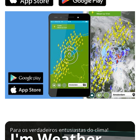
Para os verdadeiros entusiastas do clima!
I'm Weather