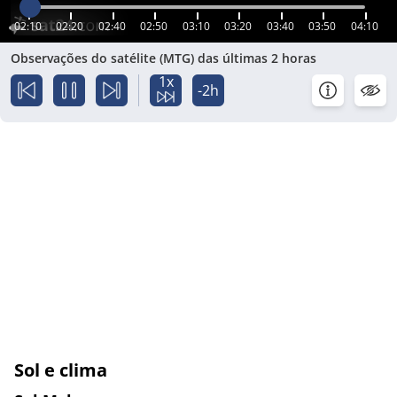
02:10
02:20
02:40
02:50
03:10
03:20
03:40
03:50
04:10
Observações do satélite (MTG) das últimas 2 horas
1x
-2h
Sol e clima