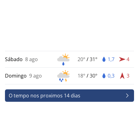
Sábado
8 ago
20°
/
31°
1,7
4
Domingo
9 ago
18°
/
30°
0,3
3
O tempo nos proximos 14 dias