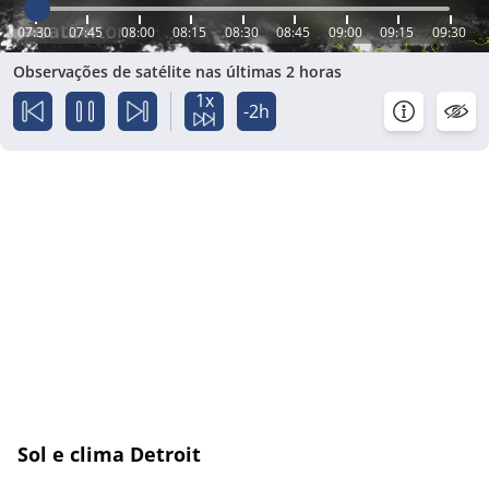
07:30
07:45
08:00
08:15
08:30
08:45
09:00
09:15
09:30
Observações de satélite nas últimas 2 horas
1x
-2h
Sol e clima Detroit