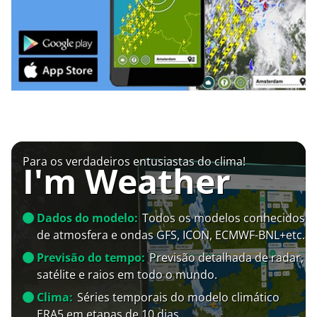
Para os verdadeiros entusiastas do clima!
I'm Weather
Dados do modelo:
Todos os modelos conhecidos
de atmosfera e ondas GFS, ICON, ECMWF-BNL+etc.
Previsão do tempo:
Previsão detalhada de radar,
satélite e raios em todo o mundo.
Clima:
Séries temporais do modelo climático
ERA5 em etapas de 10 dias.