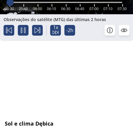
05:30
05:40
06:00
06:10
06:30
06:40
07:00
07:10
07:30
Observações do satélite (MTG) das últimas 2 horas
1x
-2h
Sol e clima Dębica