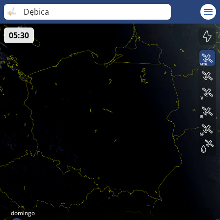
Dębica
05:30
domingo