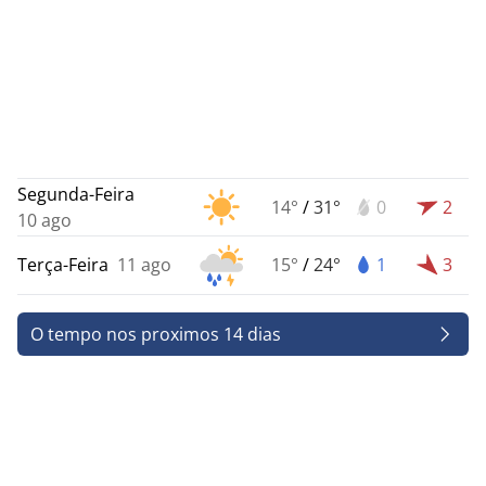
Segunda-Feira
14°
/
31°
0
2
10 ago
Terça-Feira
11 ago
15°
/
24°
1
3
O tempo nos proximos 14 dias