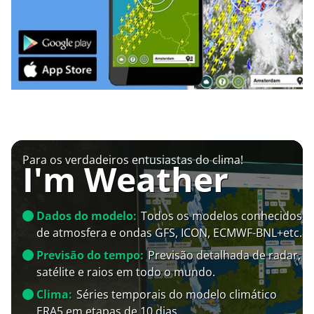
Para os verdadeiros entusiastas do clima!
I'm Weather
Dados do modelo:
Todos os modelos conhecidos
de atmosfera e ondas GFS, ICON, ECMWF-BNL+etc.
Previsão do tempo:
Previsão detalhada de radar,
satélite e raios em todo o mundo.
Clima:
Séries temporais do modelo climático
ERA5 em etapas de 10 dias.