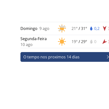
Domingo
9 ago
21°
/
31°
0,2
Segunda-Feira
19°
/
29°
0
10 ago
O tempo nos proximos 14 dias