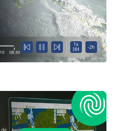
1x
-2h
:10
08:30
 de