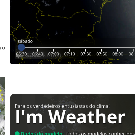
r
sábado
a o
06:30
06:40
07:00
07:10
07:30
07:50
08:00
08
Para os verdadeiros entusiastas do clima!
I'm Weather
Dados do modelo:
Todos os modelos conhecidos