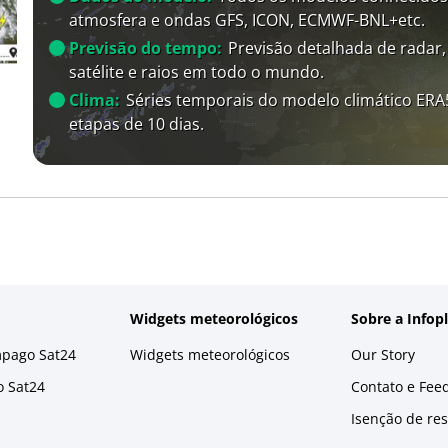
atmosfera e ondas GFS, ICON, ECMWF-BNL+etc.
Previsão do tempo:
Previsão detalhada de radar,
satélite e raios em todo o mundo.
Clima:
Séries temporais do modelo climático ER
etapas de 10 dias.
Widgets meteorológicos
Sobre a Infop
mpago Sat24
Widgets meteorológicos
Our Story
o Sat24
Contato e Fee
Isenção de re