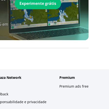
Experimente grátis
A5 em
laza Network
Premium
Premium ads free
dback
sponsabilidade e privacidade