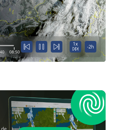
1x
-2h
:40
08:50
 de