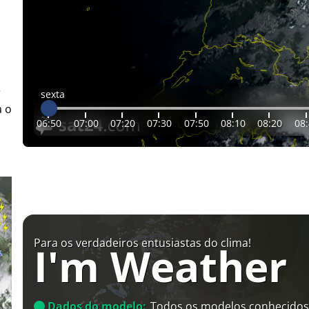
r
sexta
a o
06:50
07:00
07:20
07:30
07:50
08:10
08:20
08
Para os verdadeiros entusiastas do clima!
I'm Weather
Dados do modelo:
Todos os modelos conhecidos