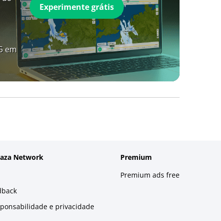
Experimente grátis
A5 em
laza Network
Premium
Premium ads free
dback
sponsabilidade e privacidade