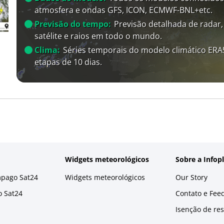
atmosfera e ondas GFS, ICON, ECMWF-BNL+etc.
Previsão do tempo:
Previsão detalhada de radar,
satélite e raios em todo o mundo.
Clima:
Séries temporais do modelo climático ER
etapas de 10 dias.
Widgets meteorológicos
Sobre a Infop
mpago Sat24
Widgets meteorológicos
Our Story
o Sat24
Contato e Fee
Isenção de re