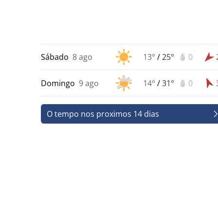
Sábado
8 ago
13°
/
25°
0
Domingo
9 ago
14°
/
31°
0
O tempo nos proximos 14 dias