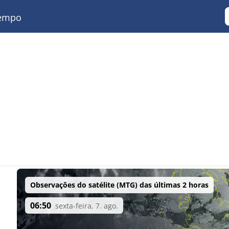
empo
Observações do satélite (MTG) das últimas 2 horas
06:50
sexta-feira, 7. ago.