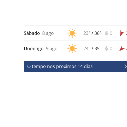
Sábado
8 ago
23°
/
36°
0
Domingo
9 ago
24°
/
35°
0
O tempo nos proximos 14 dias