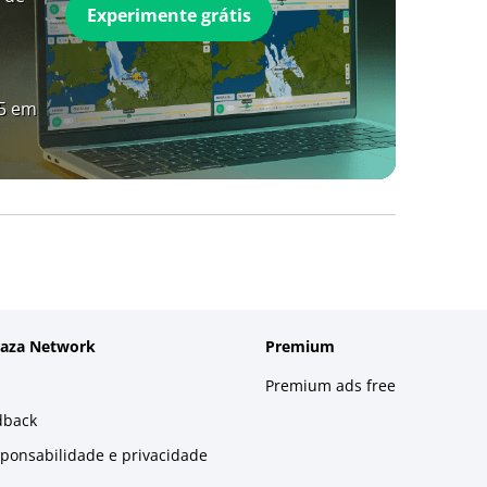
Experimente grátis
A5 em
laza Network
Premium
Premium ads free
dback
sponsabilidade e privacidade