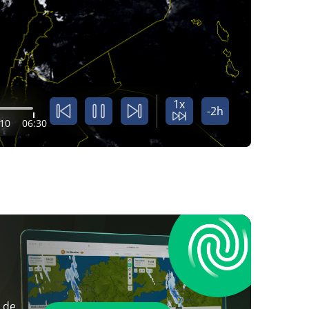
1x
-2h
:10
06:30
 de