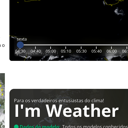
r
sexta
a o
04:30
04:40
05:00
05:10
05:30
05:40
06:00
06
Para os verdadeiros entusiastas do clima!
I'm Weather
Dados do modelo:
Todos os modelos conhecidos