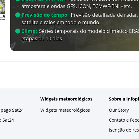
atmosfera e ondas GFS, ICON, ECMWF-BNL+etc.
Previsão do tempo:
Previsão detalhada de radar,
satélite e raios em todo o mundo.
Clima:
Séries temporais do modelo climático ER
etapas de 10 dias.
Widgets meteorológicos
Sobre a Infop
mpago Sat24
Widgets meteorológicos
Our Story
o Sat24
Contato e Fee
Isenção de re