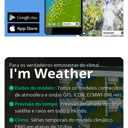
Para os verdadeiros entusiastas do clima!
I'm Weather
Dados do modelo:
Todos os modelos conhecidos
de atmosfera e ondas GFS, ICON, ECMWF-BNL+etc.
Previsão do tempo:
Previsão detalhada de radar,
satélite e raios em todo o mundo.
Clima:
Séries temporais do modelo climático
ERA5 em etapas de 10 dias.