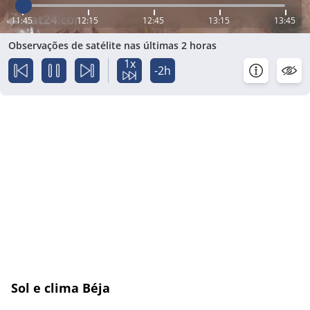
11:45
12:15
12:45
13:15
13:45
Observações de satélite nas últimas 2 horas
1x
-2h
Sol e clima Béja