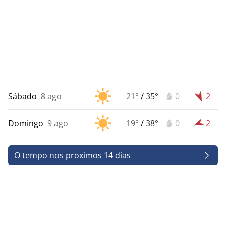
Sábado
8 ago
21°
/
35°
0
2
Domingo
9 ago
19°
/
38°
0
2
O tempo nos proximos 14 dias