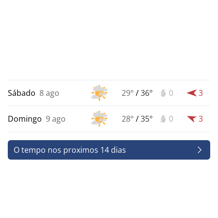
Sábado
8 ago
29°
/
36°
0
3
Domingo
9 ago
28°
/
35°
0
3
O tempo nos proximos 14 dias