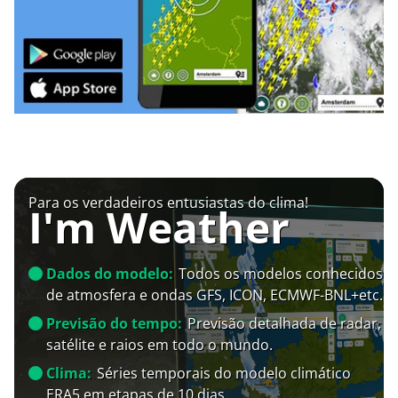
Para os verdadeiros entusiastas do clima!
I'm Weather
Dados do modelo:
Todos os modelos conhecidos
de atmosfera e ondas GFS, ICON, ECMWF-BNL+etc.
Previsão do tempo:
Previsão detalhada de radar,
satélite e raios em todo o mundo.
Clima:
Séries temporais do modelo climático
ERA5 em etapas de 10 dias.