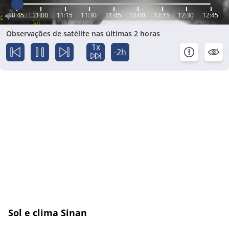
10:45
11:00
11:15
11:30
11:45
12:00
12:15
12:30
12:45
Observações de satélite nas últimas 2 horas
1x
-2h
Sol e clima Sinan