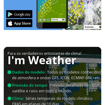
Para os verdadeiros entusiastas do clima!
I'm Weather
Dados do modelo:
Todos os modelos conhecidos
de atmosfera e ondas GFS, ICON, ECMWF-BNL+etc.
Previsão do tempo:
Previsão detalhada de radar,
satélite e raios em todo o mundo.
Clima:
Séries temporais do modelo climático
ERA5 em etapas de 10 dias.