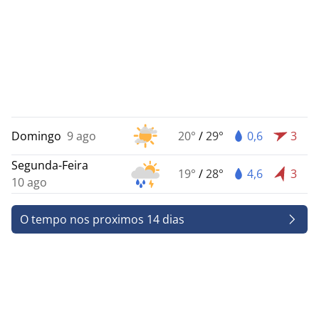
Domingo
9 ago
20°
/
29°
0,6
3
Segunda-Feira
19°
/
28°
4,6
3
10 ago
O tempo nos proximos 14 dias