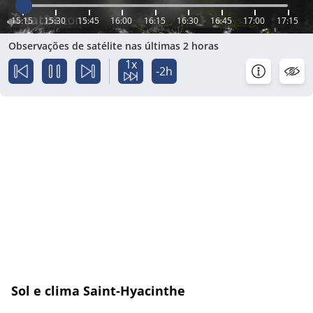
15:15
15:30
15:45
16:00
16:15
16:30
16:45
17:00
17:15
Observações de satélite nas últimas 2 horas
1x
-2h
Sol e clima Saint-Hyacinthe