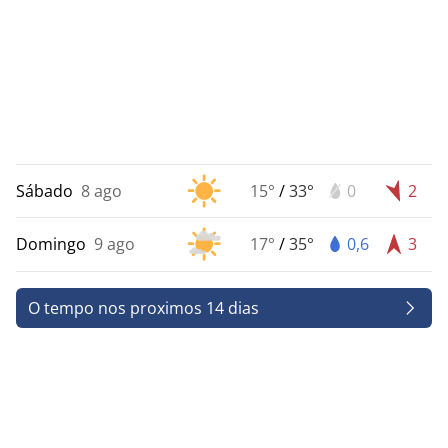
Sábado
8 ago
15°
/
33°
0
2
Domingo
9 ago
17°
/
35°
0,6
3
O tempo nos proximos 14 dias