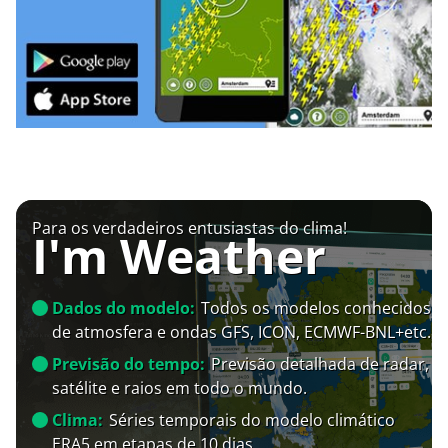
Para os verdadeiros entusiastas do clima!
I'm Weather
Dados do modelo:
Todos os modelos conhecidos
de atmosfera e ondas GFS, ICON, ECMWF-BNL+etc.
Previsão do tempo:
Previsão detalhada de radar,
satélite e raios em todo o mundo.
Clima:
Séries temporais do modelo climático
ERA5 em etapas de 10 dias.