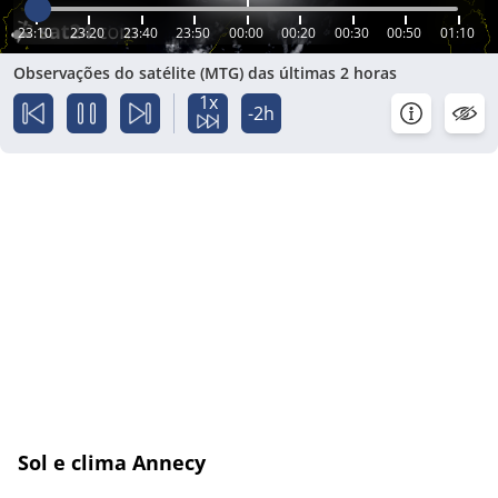
23:10
23:20
23:40
23:50
00:00
00:20
00:30
00:50
01:10
Observações do satélite (MTG) das últimas 2 horas
1x
-2h
Sol e clima Annecy