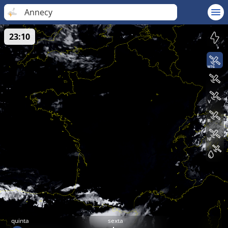
Annecy
23:10
quinta
sexta