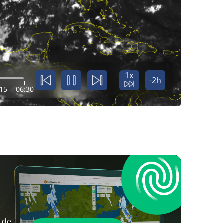
1x
-2h
:15
06:30
 de