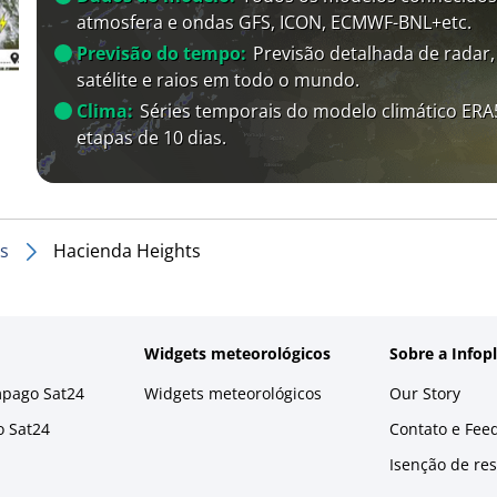
atmosfera e ondas GFS, ICON, ECMWF-BNL+etc.
Previsão do tempo:
Previsão detalhada de radar,
satélite e raios em todo o mundo.
Clima:
Séries temporais do modelo climático ER
etapas de 10 dias.
s
Hacienda Heights
Widgets meteorológicos
Sobre a Infop
mpago Sat24
Widgets meteorológicos
Our Story
o Sat24
Contato e Fee
Isenção de re