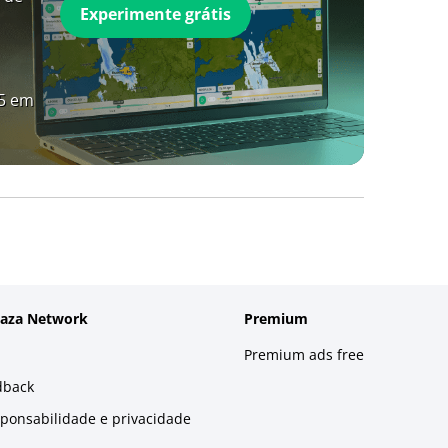
Experimente grátis
A5 em
laza Network
Premium
Premium ads free
dback
sponsabilidade e privacidade