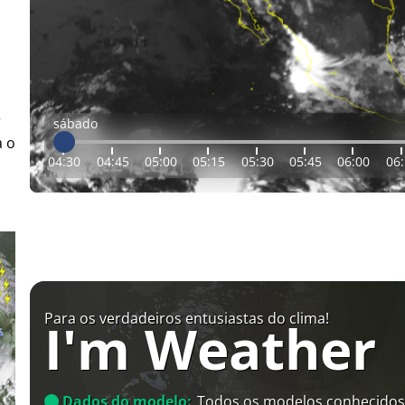
r
sábado
a o
04:30
04:45
05:00
05:15
05:30
05:45
06:00
06
Para os verdadeiros entusiastas do clima!
I'm Weather
Dados do modelo:
Todos os modelos conhecidos