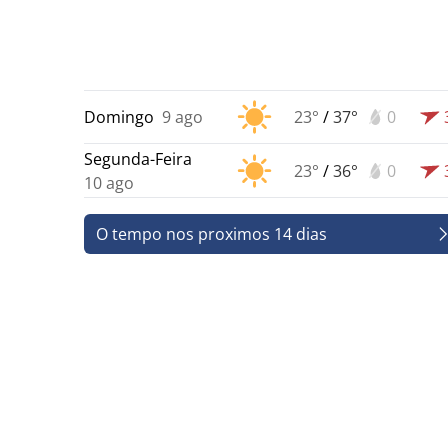
Domingo
9 ago
23°
/
37°
0
Segunda-Feira
23°
/
36°
0
10 ago
O tempo nos proximos 14 dias