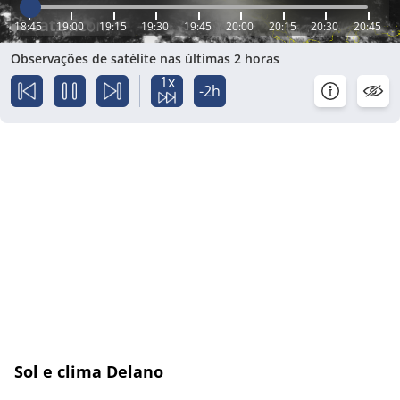
18:45
19:00
19:15
19:30
19:45
20:00
20:15
20:30
20:45
Observações de satélite nas últimas 2 horas
1x
-2h
Sol e clima Delano