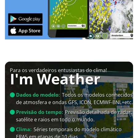
Para os verdadeiros entusiastas do clima!
I'm Weather
Dados do modelo:
Todos os modelos conhecidos
de atmosfera e ondas GFS, ICON, ECMWF-BNL+etc.
Previsão do tempo:
Previsão detalhada de radar,
satélite e raios em todo o mundo.
Clima:
Séries temporais do modelo climático
ERA5 em etapas de 10 dias.