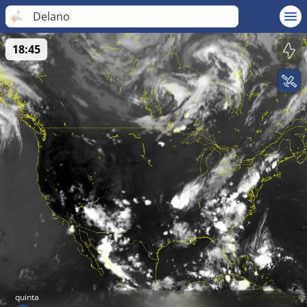
Delano
18:45
quinta