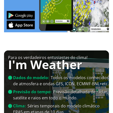
Para os verdadeiros entusiastas do clima!
I'm Weather
Dados do modelo:
Todos os modelos conhecidos
de atmosfera e ondas GFS, ICON, ECMWF-BNL+etc.
Previsão do tempo:
Previsão detalhada de radar,
satélite e raios em todo o mundo.
Clima:
Séries temporais do modelo climático
ERA5 em etapas de 10 dias.