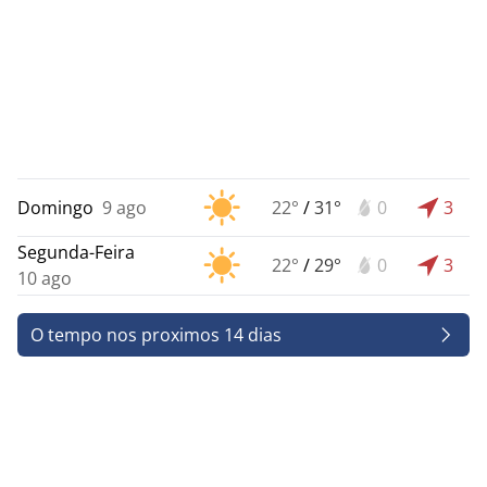
Domingo
9 ago
22°
/
31°
0
3
Segunda-Feira
22°
/
29°
0
3
10 ago
O tempo nos proximos 14 dias