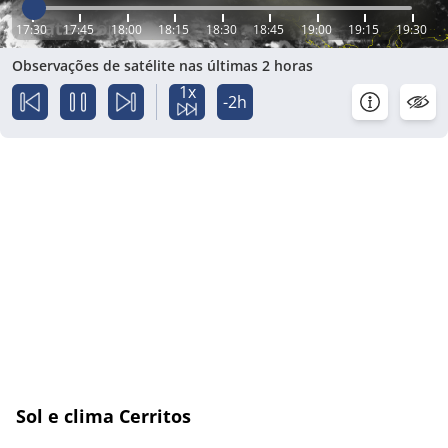
17:30
17:45
18:00
18:15
18:30
18:45
19:00
19:15
19:30
Observações de satélite nas últimas 2 horas
1x
-2h
Sol e clima Cerritos