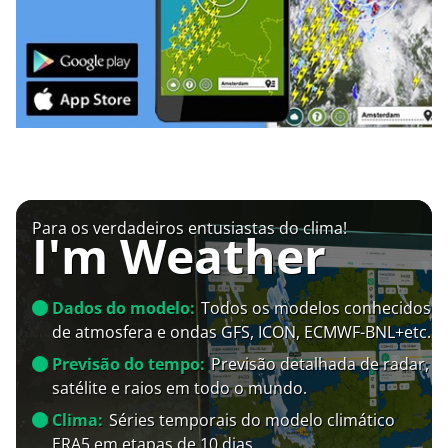
Para os verdadeiros entusiastas do clima!
I'm Weather
Dados do modelo:
Todos os modelos conhecidos
de atmosfera e ondas GFS, ICON, ECMWF-BNL+etc.
Previsão do tempo:
Previsão detalhada de radar,
satélite e raios em todo o mundo.
Clima:
Séries temporais do modelo climático
ERA5 em etapas de 10 dias.