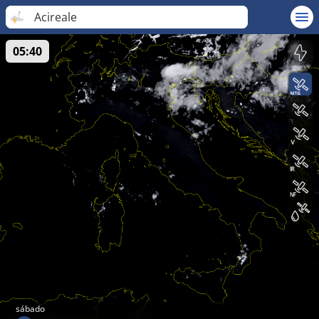
Acireale
05:40
sábado