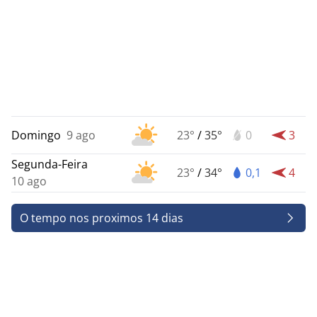
Domingo
9 ago
23°
/
35°
0
3
Segunda-Feira
23°
/
34°
0,1
4
10 ago
O tempo nos proximos 14 dias