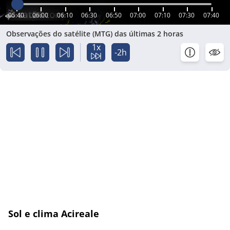
05:40
06:00
06:10
06:30
06:50
07:00
07:10
07:30
07:40
Observações do satélite (MTG) das últimas 2 horas
1x
-2h
Sol e clima Acireale