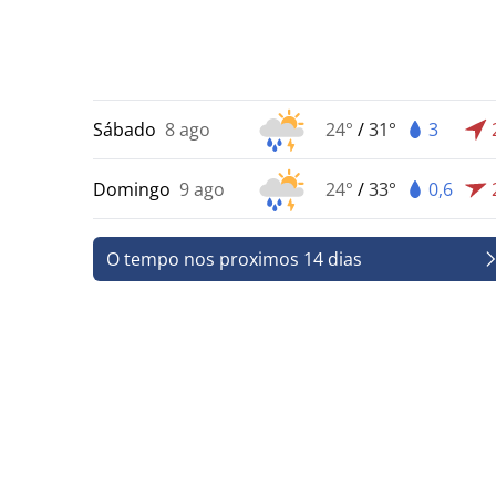
Sábado
8 ago
24°
/
31°
3
Domingo
9 ago
24°
/
33°
0,6
O tempo nos proximos 14 dias