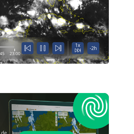
1x
-2h
:45
23:00
 de