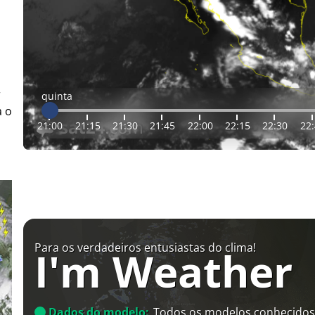
r
quinta
a o
21:00
21:15
21:30
21:45
22:00
22:15
22:30
22
Para os verdadeiros entusiastas do clima!
I'm Weather
Dados do modelo:
Todos os modelos conhecidos