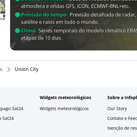
atmosfera e ondas GFS, ICON, ECMWF-BNL+etc.
Previsão do tempo:
Previsão detalhada de radar,
satélite e raios em todo o mundo.
Clima:
Séries temporais do modelo climático ER
etapas de 10 dias.
s
Union City
Widgets meteorológicos
Sobre a Infop
mpago Sat24
Widgets meteorológicos
Our Story
o Sat24
Contato e Fee
Isenção de re