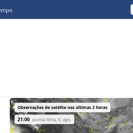
empo
Observações de satélite nas últimas 2 horas
21:00
quinta-feira, 6. ago.