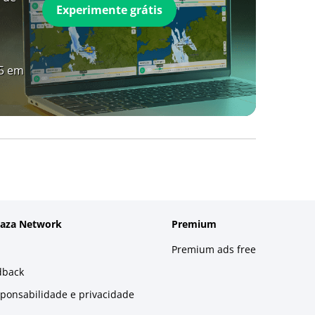
Experimente grátis
A5 em
laza Network
Premium
Premium ads free
dback
sponsabilidade e privacidade