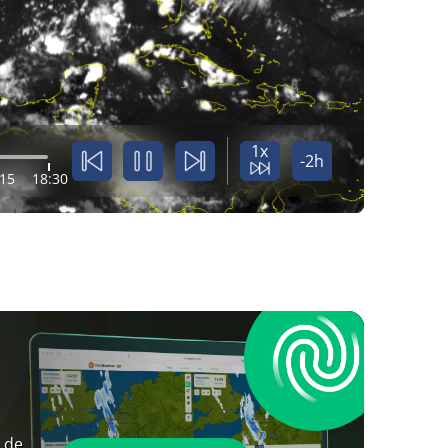
1x
-2h
:15
18:30
 de