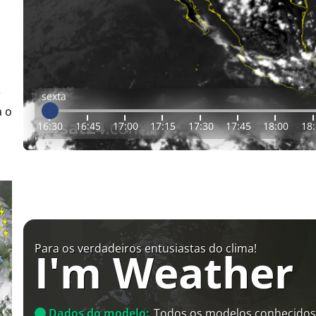
r
sexta
a o
16:30
16:45
17:00
17:15
17:30
17:45
18:00
18
Para os verdadeiros entusiastas do clima!
I'm Weather
Dados do modelo:
Todos os modelos conhecidos