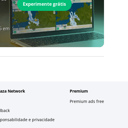
Experimente grátis
A5 em
laza Network
Premium
Premium ads free
dback
sponsabilidade e privacidade