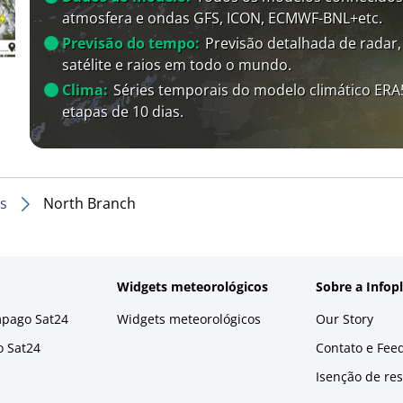
atmosfera e ondas GFS, ICON, ECMWF-BNL+etc.
Previsão do tempo:
Previsão detalhada de radar,
satélite e raios em todo o mundo.
Clima:
Séries temporais do modelo climático ER
etapas de 10 dias.
s
North Branch
Widgets meteorológicos
Sobre a Infop
mpago Sat24
Widgets meteorológicos
Our Story
o Sat24
Contato e Fee
Isenção de re