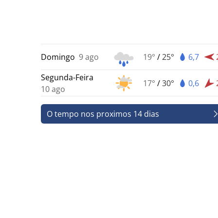
Domingo
9 ago
19°
/
25°
6,7
Segunda-Feira
17°
/
30°
0,6
10 ago
O tempo nos proximos 14 dias