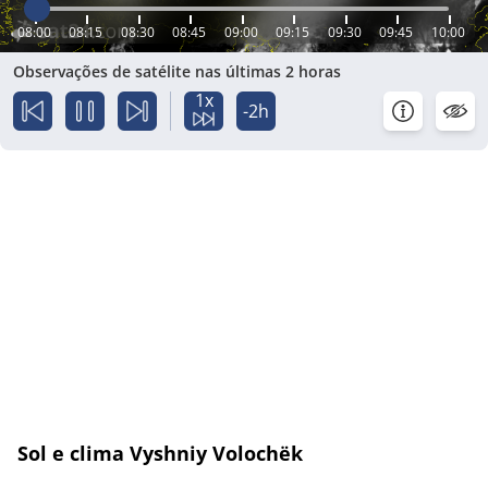
08:00
08:15
08:30
08:45
09:00
09:15
09:30
09:45
10:00
Observações de satélite nas últimas 2 horas
1x
-2h
Sol e clima Vyshniy Volochëk