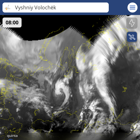
Vyshniy Volochëk
08:00
quinta