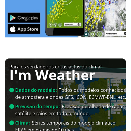
Para os verdadeiros entusiastas do clima!
I'm Weather
Dados do modelo:
Todos os modelos conhecidos
de atmosfera e ondas GFS, ICON, ECMWF-BNL+etc.
Previsão do tempo:
Previsão detalhada de radar,
satélite e raios em todo o mundo.
Clima:
Séries temporais do modelo climático
ERA5 em etapas de 10 dias.