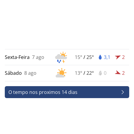
Sexta-Feira
7 ago
15°
/
25°
3,1
2
Sábado
8 ago
13°
/
22°
0
2
O tempo nos proximos 14 dias