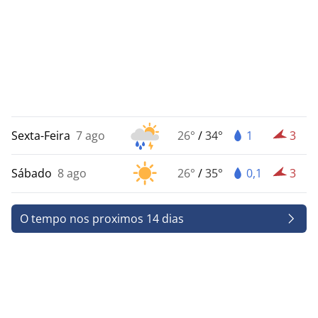
Sexta-Feira
7 ago
26°
/
34°
1
3
Sábado
8 ago
26°
/
35°
0,1
3
O tempo nos proximos 14 dias