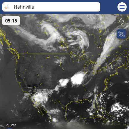
Hahnville
05:15
quinta