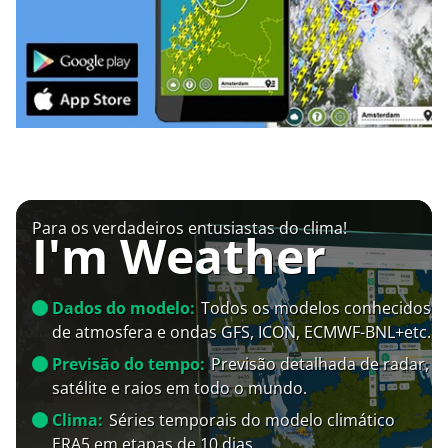
Para os verdadeiros entusiastas do clima!
I'm Weather
Dados do modelo:
Todos os modelos conhecidos
de atmosfera e ondas GFS, ICON, ECMWF-BNL+etc.
Previsão do tempo:
Previsão detalhada de radar,
satélite e raios em todo o mundo.
Clima:
Séries temporais do modelo climático
ERA5 em etapas de 10 dias.