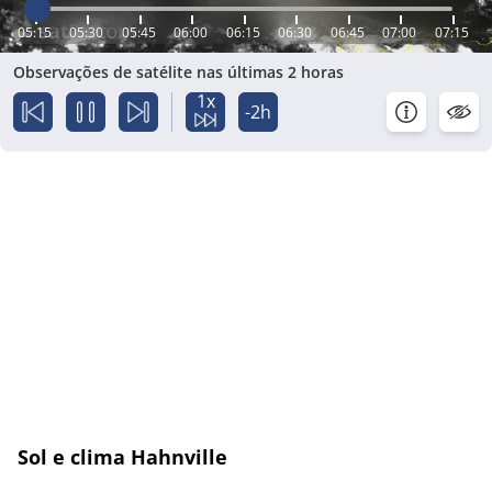
05:15
05:30
05:45
06:00
06:15
06:30
06:45
07:00
07:15
Observações de satélite nas últimas 2 horas
1x
-2h
Sol e clima Hahnville