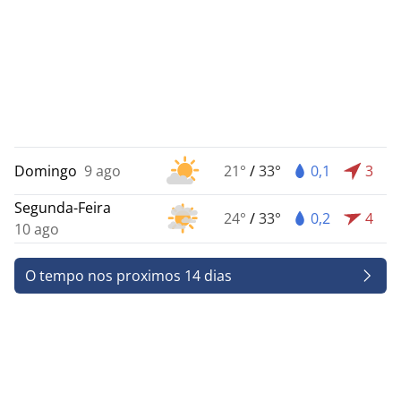
Domingo
9 ago
21°
/
33°
0,1
3
Segunda-Feira
24°
/
33°
0,2
4
10 ago
O tempo nos proximos 14 dias