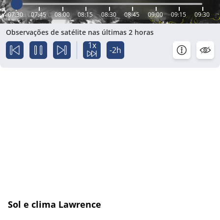
07:30
07:45
08:00
08:15
08:30
08:45
09:00
09:15
09:30
Observações de satélite nas últimas 2 horas
1x
-2h
Sol e clima Lawrence