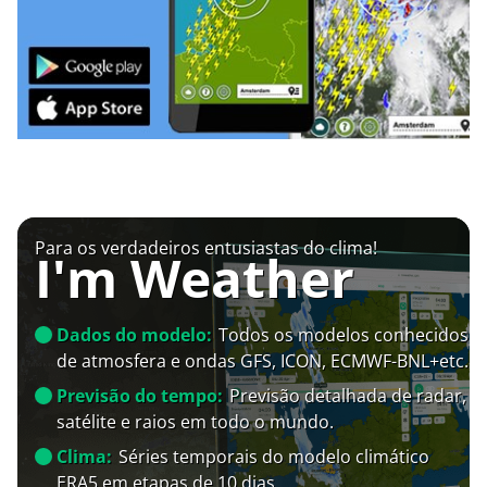
Para os verdadeiros entusiastas do clima!
I'm Weather
Dados do modelo:
Todos os modelos conhecidos
de atmosfera e ondas GFS, ICON, ECMWF-BNL+etc.
Previsão do tempo:
Previsão detalhada de radar,
satélite e raios em todo o mundo.
Clima:
Séries temporais do modelo climático
ERA5 em etapas de 10 dias.