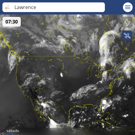
Lawrence
07:30
sábado