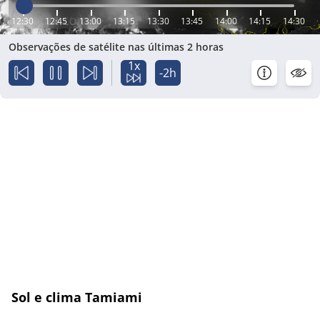
12:30
12:45
13:00
13:15
13:30
13:45
14:00
14:15
14:30
Observações de satélite nas últimas 2 horas
1x
-2h
Sol e clima Tamiami