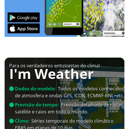
Para os verdadeiros entusiastas do clima!
I'm Weather
Dados do modelo:
Todos os modelos conhecidos
de atmosfera e ondas GFS, ICON, ECMWF-BNL+etc.
Previsão do tempo:
Previsão detalhada de radar,
satélite e raios em todo o mundo.
Clima:
Séries temporais do modelo climático
ERA5 em etapas de 10 dias.