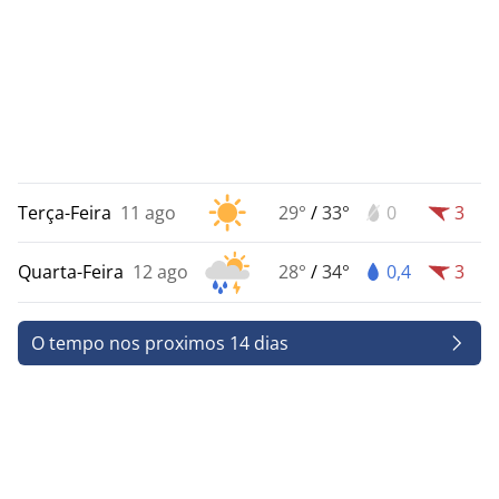
Terça-Feira
11 ago
29°
/
33°
0
3
Quarta-Feira
12 ago
28°
/
34°
0,4
3
O tempo nos proximos 14 dias