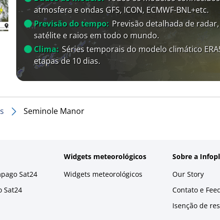
atmosfera e ondas GFS, ICON, ECMWF-BNL+etc.
Previsão do tempo:
Previsão detalhada de radar,
satélite e raios em todo o mundo.
Clima:
Séries temporais do modelo climático ER
etapas de 10 dias.
s
Seminole Manor
Widgets meteorológicos
Sobre a Infop
mpago Sat24
Widgets meteorológicos
Our Story
o Sat24
Contato e Fee
Isenção de re