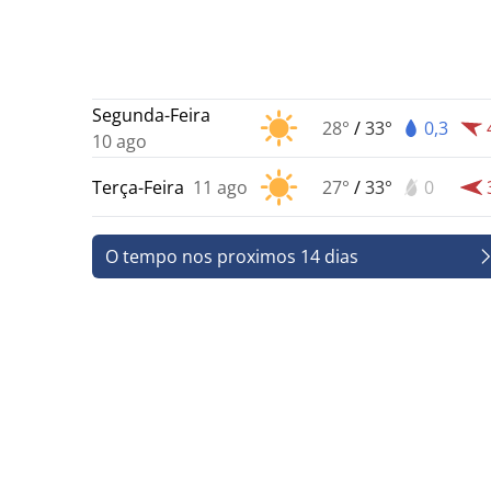
Segunda-Feira
28°
/
33°
0,3
10 ago
Terça-Feira
11 ago
27°
/
33°
0
O tempo nos proximos 14 dias