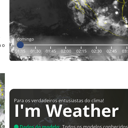
r
domingo
a o
01:15
01:30
01:45
02:00
02:15
02:30
02:45
03
Para os verdadeiros entusiastas do clima!
I'm Weather
Dados do modelo:
Todos os modelos conhecidos