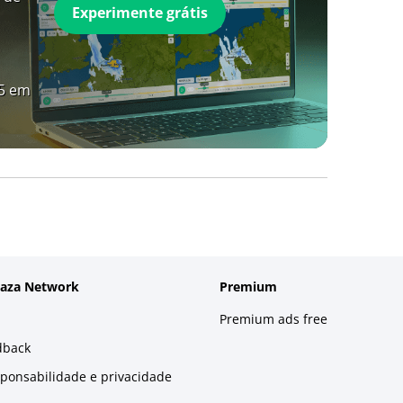
Experimente grátis
A5 em
laza Network
Premium
Premium ads free
dback
sponsabilidade e privacidade