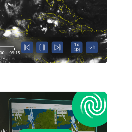
1x
-2h
:00
03:15
 de