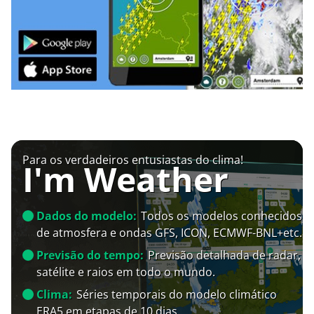
Para os verdadeiros entusiastas do clima!
I'm Weather
Dados do modelo:
Todos os modelos conhecidos
de atmosfera e ondas GFS, ICON, ECMWF-BNL+etc.
Previsão do tempo:
Previsão detalhada de radar,
satélite e raios em todo o mundo.
Clima:
Séries temporais do modelo climático
ERA5 em etapas de 10 dias.