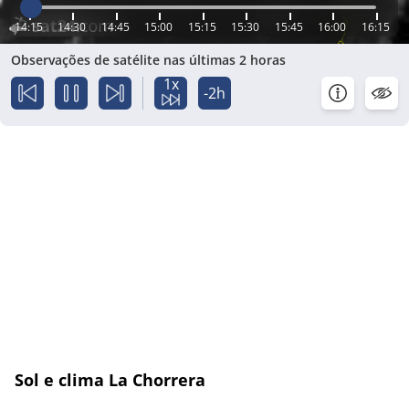
14:15
14:30
14:45
15:00
15:15
15:30
15:45
16:00
16:15
Observações de satélite nas últimas 2 horas
1x
-2h
Sol e clima La Chorrera