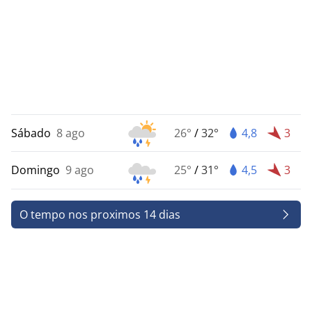
Sábado
8 ago
26°
/
32°
4,8
3
Domingo
9 ago
25°
/
31°
4,5
3
O tempo nos proximos 14 dias