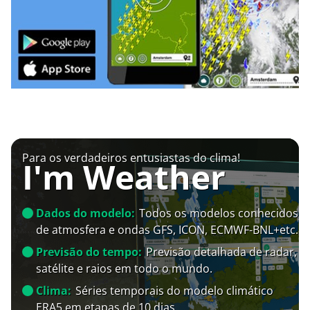
Para os verdadeiros entusiastas do clima!
I'm Weather
Dados do modelo:
Todos os modelos conhecidos
de atmosfera e ondas GFS, ICON, ECMWF-BNL+etc.
Previsão do tempo:
Previsão detalhada de radar,
satélite e raios em todo o mundo.
Clima:
Séries temporais do modelo climático
ERA5 em etapas de 10 dias.