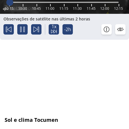
10:15
10:30
10:45
11:00
11:15
11:30
11:45
12:00
12:15
Observações de satélite nas últimas 2 horas
1x
-2h
Sol e clima Tocumen