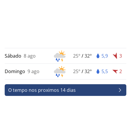
Sábado
8 ago
25°
/
32°
5,9
3
Domingo
9 ago
25°
/
32°
5,5
2
O tempo nos proximos 14 dias