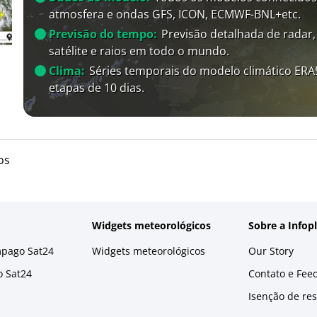
atmosfera e ondas GFS, ICON, ECMWF-BNL+etc.
Previsão do tempo:
Previsão detalhada de radar,
satélite e raios em todo o mundo.
Clima:
Séries temporais do modelo climático ER
etapas de 10 dias.
os
Widgets meteorológicos
Sobre a Infop
mpago Sat24
Widgets meteorológicos
Our Story
o Sat24
Contato e Fee
Isenção de re