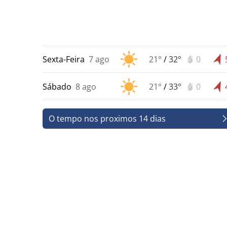
Sexta-Feira
7 ago
21°
/
32°
0
Sábado
8 ago
21°
/
33°
0
O tempo nos proximos 14 dias