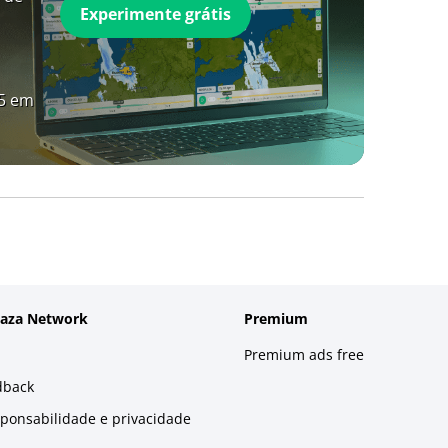
Experimente grátis
A5 em
laza Network
Premium
Premium ads free
dback
sponsabilidade e privacidade