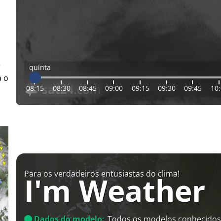
r
quinta
a o
08:15
08:30
08:45
09:00
09:15
09:30
09:45
10
Para os verdadeiros entusiastas do clima!
I'm Weather
Dados do modelo:
Todos os modelos conhecidos