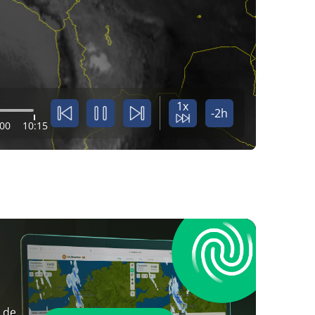
1x
-2h
:00
10:15
 de