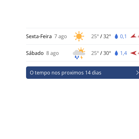
Sexta-Feira
7 ago
25°
/
32°
0,1
Sábado
8 ago
25°
/
30°
1,4
O tempo nos proximos 14 dias