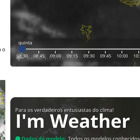
r
quinta
a o
08:30
08:45
09:00
09:15
09:30
09:45
10:00
10
Para os verdadeiros entusiastas do clima!
I'm Weather
Dados do modelo:
Todos os modelos conhecidos