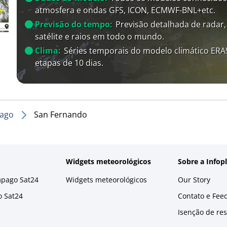
atmosfera e ondas GFS, ICON, ECMWF-BNL+etc.
Previsão do tempo:
Previsão detalhada de radar,
satélite e raios em todo o mundo.
Clima:
Séries temporais do modelo climático ER
etapas de 10 dias.
bago
San Fernando
Widgets meteorológicos
Sobre a Infop
mpago Sat24
Widgets meteorológicos
Our Story
o Sat24
Contato e Fee
Isenção de re