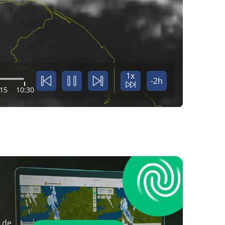
1x
-2h
:15
10:30
 de