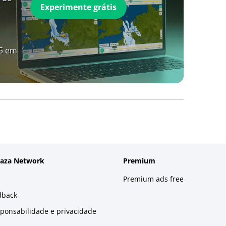
Experimente grátis
A5 em
laza Network
Premium
Premium ads free
dback
sponsabilidade e privacidade