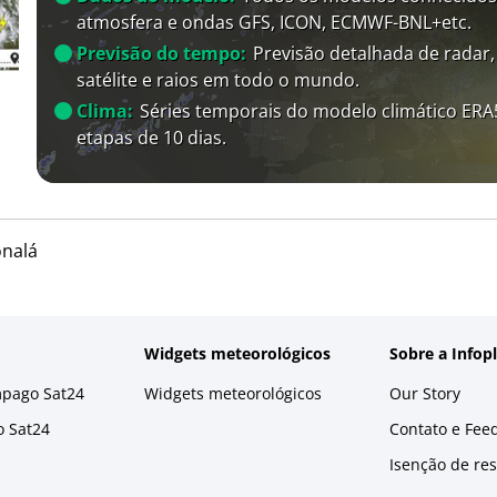
atmosfera e ondas GFS, ICON, ECMWF-BNL+etc.
Previsão do tempo:
Previsão detalhada de radar,
satélite e raios em todo o mundo.
Clima:
Séries temporais do modelo climático ER
etapas de 10 dias.
nalá
Widgets meteorológicos
Sobre a Infop
mpago Sat24
Widgets meteorológicos
Our Story
o Sat24
Contato e Fee
Isenção de re