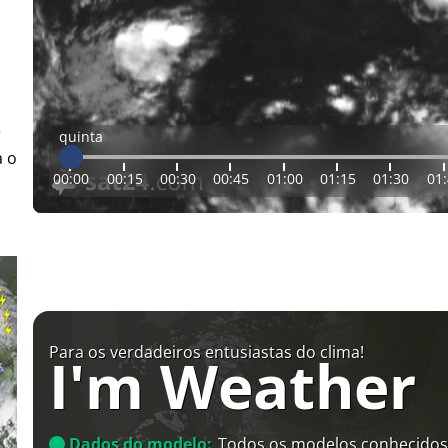
r
quinta
a o
00:00
00:15
00:30
00:45
01:00
01:15
01:30
01
Para os verdadeiros entusiastas do clima!
I'm Weather
Dados do modelo:
Todos os modelos conhecidos