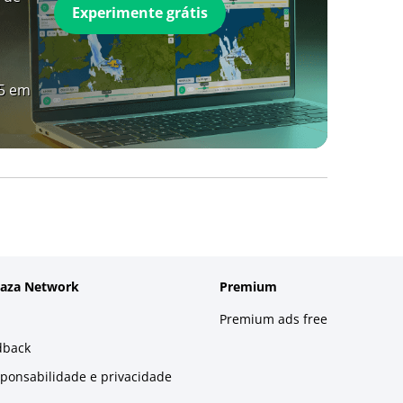
Experimente grátis
A5 em
laza Network
Premium
Premium ads free
dback
sponsabilidade e privacidade