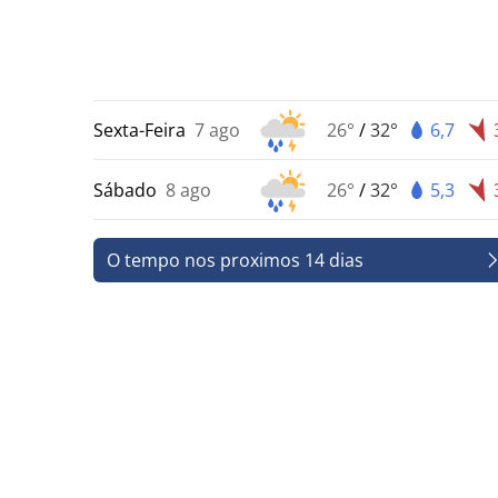
Sexta-Feira
7 ago
26°
/
32°
6,7
Sábado
8 ago
26°
/
32°
5,3
O tempo nos proximos 14 dias