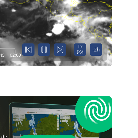
1x
-2h
:45
02:00
 de