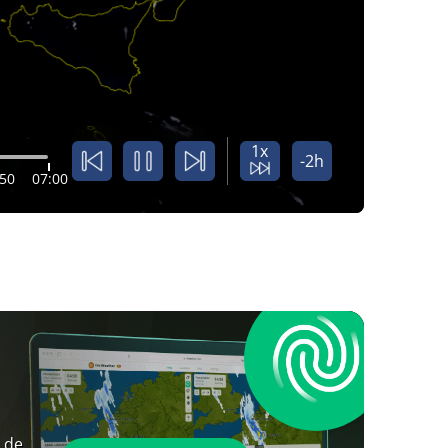
1x
-2h
:50
07:00
 de