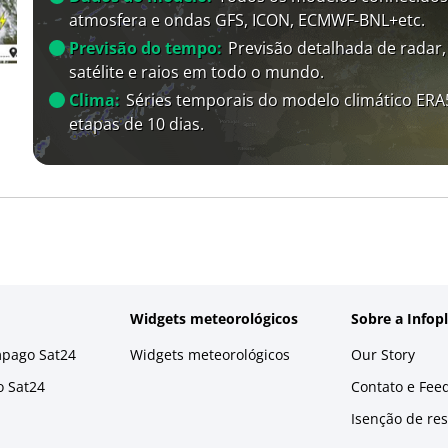
atmosfera e ondas GFS, ICON, ECMWF-BNL+etc.
Previsão do tempo:
Previsão detalhada de radar,
satélite e raios em todo o mundo.
Clima:
Séries temporais do modelo climático ER
etapas de 10 dias.
Widgets meteorológicos
Sobre a Infop
mpago Sat24
Widgets meteorológicos
Our Story
o Sat24
Contato e Fee
Isenção de re