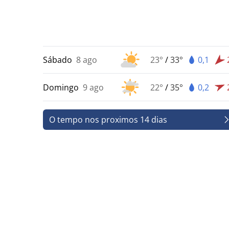
Sábado
8 ago
23°
/
33°
0,1
Domingo
9 ago
22°
/
35°
0,2
O tempo nos proximos 14 dias