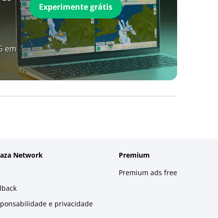
Experimente grátis
A5 em
laza Network
Premium
Premium ads free
dback
sponsabilidade e privacidade