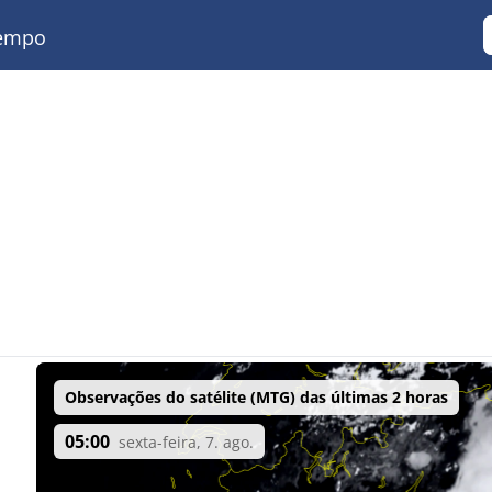
empo
Observações do satélite (MTG) das últimas 2 horas
05:00
sexta-feira, 7. ago.