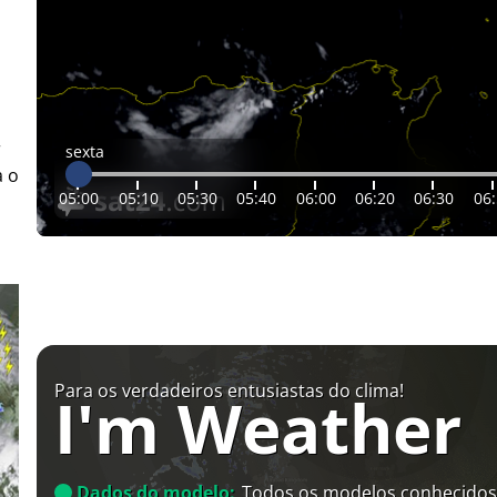
r
sexta
a o
05:00
05:10
05:30
05:40
06:00
06:20
06:30
06
Para os verdadeiros entusiastas do clima!
I'm Weather
Dados do modelo:
Todos os modelos conhecidos