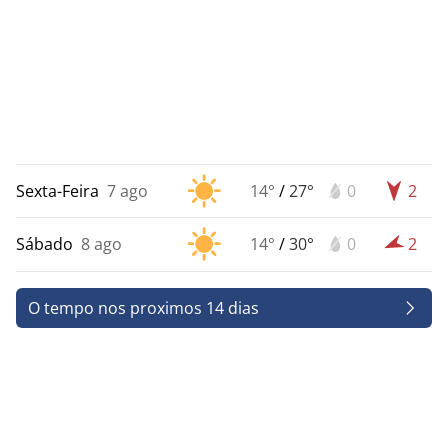
Sexta-Feira
7 ago
14°
/
27°
0
2
Sábado
8 ago
14°
/
30°
0
2
O tempo nos proximos 14 dias