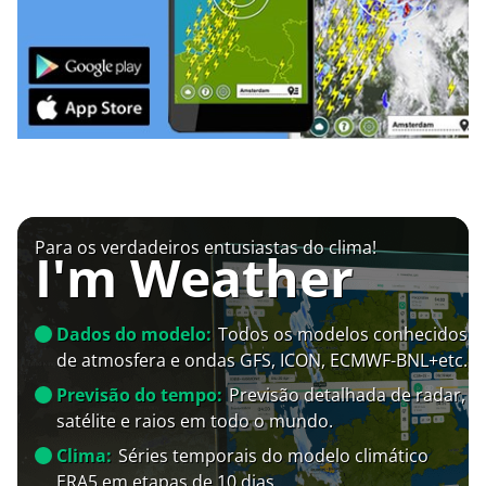
Para os verdadeiros entusiastas do clima!
I'm Weather
Dados do modelo:
Todos os modelos conhecidos
de atmosfera e ondas GFS, ICON, ECMWF-BNL+etc.
Previsão do tempo:
Previsão detalhada de radar,
satélite e raios em todo o mundo.
Clima:
Séries temporais do modelo climático
ERA5 em etapas de 10 dias.