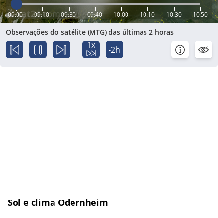
09:00
09:10
09:30
09:40
10:00
10:10
10:30
10:50
Observações do satélite (MTG) das últimas 2 horas
1x
-2h
Sol e clima Odernheim