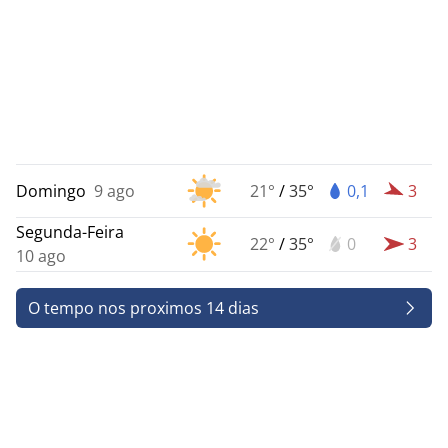
Domingo
9 ago
21°
/
35°
0,1
3
Segunda-Feira
22°
/
35°
0
3
10 ago
O tempo nos proximos 14 dias