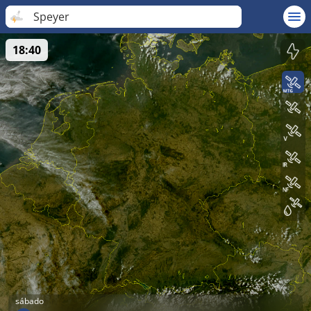
Speyer
18:40
sábado