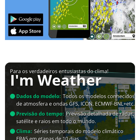
Para os verdadeiros entusiastas do clima!
I'm Weather
Dados do modelo:
Todos os modelos conhecidos
de atmosfera e ondas GFS, ICON, ECMWF-BNL+etc.
Previsão do tempo:
Previsão detalhada de radar,
satélite e raios em todo o mundo.
Clima:
Séries temporais do modelo climático
ERA5 em etapas de 10 dias.