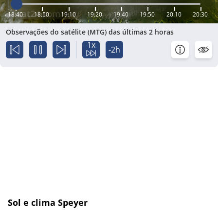
18:40
18:50
19:10
19:20
19:40
19:50
20:10
20:30
Observações do satélite (MTG) das últimas 2 horas
1x
-2h
Sol e clima Speyer