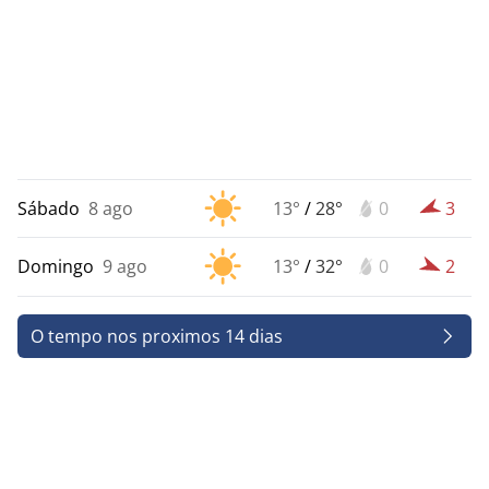
Sábado
8 ago
13°
/
28°
0
3
Domingo
9 ago
13°
/
32°
0
2
O tempo nos proximos 14 dias