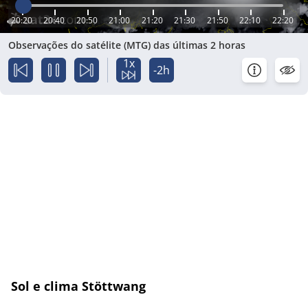
20:20
20:40
20:50
21:00
21:20
21:30
21:50
22:10
22:20
Observações do satélite (MTG) das últimas 2 horas
1x
-2h
Sol e clima Stöttwang