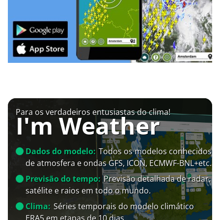
Para os verdadeiros entusiastas do clima!
I'm Weather
Dados do modelo:
Todos os modelos conhecidos
de atmosfera e ondas GFS, ICON, ECMWF-BNL+etc.
Previsão do tempo:
Previsão detalhada de radar,
satélite e raios em todo o mundo.
Clima:
Séries temporais do modelo climático
ERA5 em etapas de 10 dias.