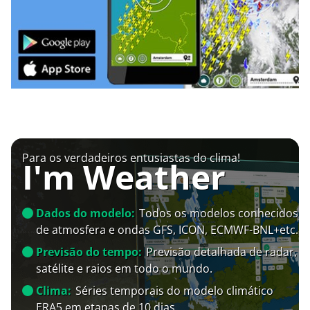
Para os verdadeiros entusiastas do clima!
I'm Weather
Dados do modelo:
Todos os modelos conhecidos
de atmosfera e ondas GFS, ICON, ECMWF-BNL+etc.
Previsão do tempo:
Previsão detalhada de radar,
satélite e raios em todo o mundo.
Clima:
Séries temporais do modelo climático
ERA5 em etapas de 10 dias.