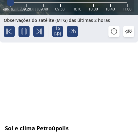
09:10
09:20
09:40
09:50
10:10
10:30
10:40
11:00
Observações do satélite (MTG) das últimas 2 horas
1x
-2h
Sol e clima Petroúpolis