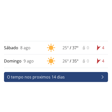
Sábado
8 ago
25°
/
37°
0
4
Domingo
9 ago
26°
/
35°
0
4
O tempo nos proximos 14 dias