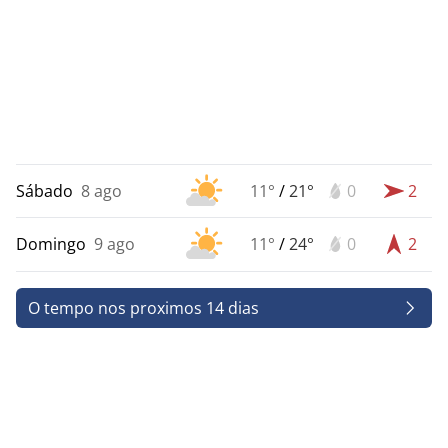
Sábado
8 ago
11°
/
21°
0
2
Domingo
9 ago
11°
/
24°
0
2
O tempo nos proximos 14 dias