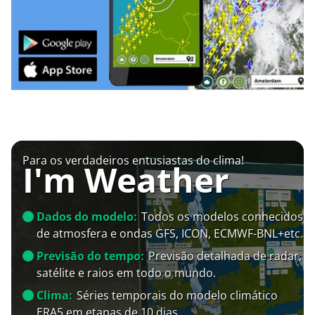
Para os verdadeiros entusiastas do clima!
I'm Weather
Dados do modelo:
Todos os modelos conhecidos
de atmosfera e ondas GFS, ICON, ECMWF-BNL+etc.
Previsão do tempo:
Previsão detalhada de radar,
satélite e raios em todo o mundo.
Clima:
Séries temporais do modelo climático
ERA5 em etapas de 10 dias.