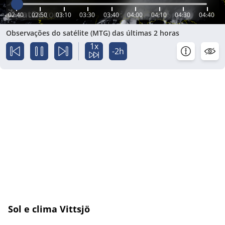
02:40
02:50
03:10
03:30
03:40
04:00
04:10
04:30
04:40
Observações do satélite (MTG) das últimas 2 horas
1x
-2h
Sol e clima Vittsjö