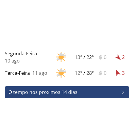
Segunda-Feira
13°
/
22°
0
2
10 ago
Terça-Feira
11 ago
12°
/
28°
0
3
O tempo nos proximos 14 dias