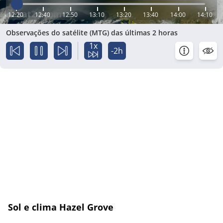
12:20
12:40
12:50
13:10
13:20
13:40
14:00
14:10
Observações do satélite (MTG) das últimas 2 horas
1x
-2h
Sol e clima Hazel Grove