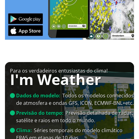
Para os verdadeiros entusiastas do clima!
I'm Weather
Dados do modelo:
Todos os modelos conhecidos
de atmosfera e ondas GFS, ICON, ECMWF-BNL+etc.
Previsão do tempo:
Previsão detalhada de radar,
satélite e raios em todo o mundo.
Clima:
Séries temporais do modelo climático
ERA5 em etapas de 10 dias.